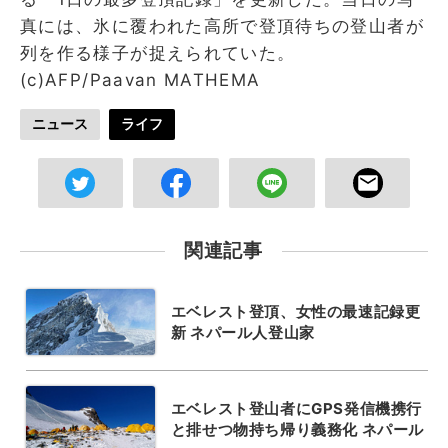
真には、氷に覆われた高所で登頂待ちの登山者が
列を作る様子が捉えられていた。
(c)AFP/Paavan MATHEMA
ニュース
ライフ
関連記事
エベレスト登頂、女性の最速記録更
新 ネパール人登山家
エベレスト登山者にGPS発信機携行
と排せつ物持ち帰り義務化 ネパール