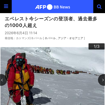
エベレスト今シーズンの登頂者、過去最多
の1000人超え
2026年6月4日 11:14
発信地：カトマンズ/ネパール [
ネパール
アジア・オセアニア
]
3
2
1
/3
/3
/3