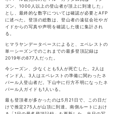
ズン、1000人以上の登山者が頂上に到達した」
とし、最終的な数字については確認が必要とAFP
に述べた。登頂の総数は、登山者の遠征会社やガ
イドからの写真や声明を確認した後に集計され
る。
ヒマラヤンデータベースによると、エベレストの
単一シーズンでのこれまでの最多登頂記録は
2019年の877人だった。
今シーズン、少なくとも5人が死亡した。2人は
インド人、3人はエベレストの準備に関わったネ
パール人登山者だ。下山中に行方不明になったネ
パール人ガイドも1人いる。
最も登頂者が多かったのは5月21日で、この日だ
けで推定275人が山頂に到達。南側ルートにおけ
る「1日の最多登頂記録」を更新した。当日の写