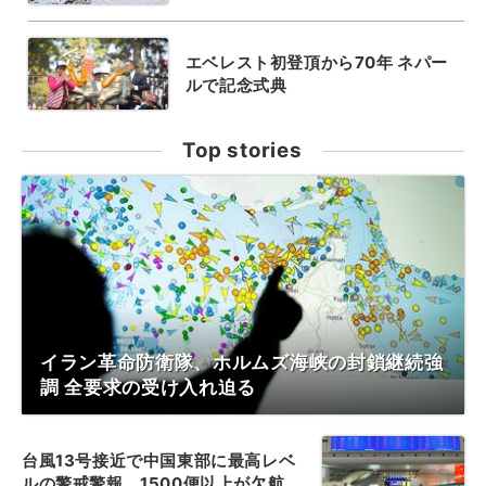
エベレスト初登頂から70年 ネパー
ルで記念式典
Top stories
イラン革命防衛隊、ホルムズ海峡の封鎖継続強
調 全要求の受け入れ迫る
台風13号接近で中国東部に最高レベ
ルの警戒警報、1500便以上が欠航