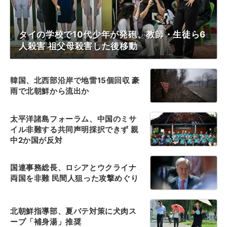
タイの学校で10代少年が発砲、教師・生徒ら6
人殺害 祖父母殺害した後移動
韓国、北西部沿岸で地雷15個回収 豪
雨で北朝鮮から流出か
太平洋諸島フォーラム、中国のミサ
イル非難する共同声明採択できず 親
中2か国が反対
国連事務総長、ロシアとウクライナ
両国を非難 民間人狙った攻撃めぐり
北朝鮮指導部、夏バテ対策に犬肉ス
ープ「補身湯」推奨