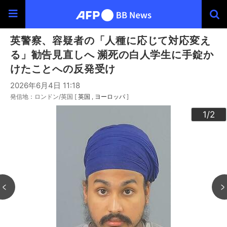
英警察、容疑者の「人種に応じて対応変え
る」勧告見直しへ 瀕死の白人学生に手錠か
けたことへの反発受け
2026年6月4日 11:18
発信地：ロンドン/英国 [
英国
ヨーロッパ
]
2
1
/2
/2