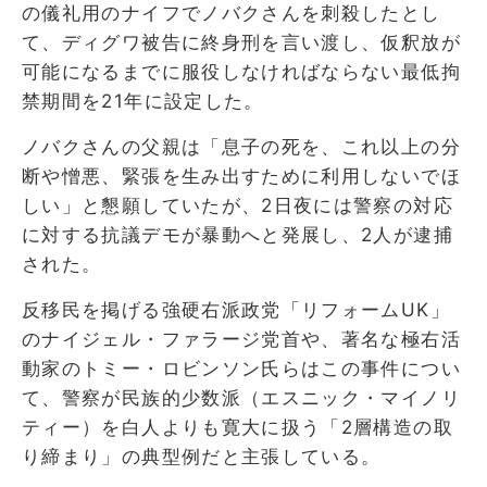
の儀礼用のナイフでノバクさんを刺殺したとし
て、ディグワ被告に終身刑を言い渡し、仮釈放が
可能になるまでに服役しなければならない最低拘
禁期間を21年に設定した。
ノバクさんの父親は「息子の死を、これ以上の分
断や憎悪、緊張を生み出すために利用しないでほ
しい」と懇願していたが、2日夜には警察の対応
に対する抗議デモが暴動へと発展し、2人が逮捕
された。
反移民を掲げる強硬右派政党「リフォームUK」
のナイジェル・ファラージ党首や、著名な極右活
動家のトミー・ロビンソン氏らはこの事件につい
て、警察が民族的少数派（エスニック・マイノリ
ティー）を白人よりも寛大に扱う「2層構造の取
り締まり」の典型例だと主張している。