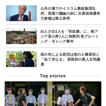
公共の場でのイスラム教徒集団礼
拝、英国で議論の的に 次期首相最有
力候補は禁止表明
白人少女2人を「性奴隷」に、南ア
ジア系の男7人に拘禁刑 英グルーミ
ング・ギャング事件
肌の色による差別は他の人種差別と
「似て非なる」 英国初の黒人女性議
員
Top stories