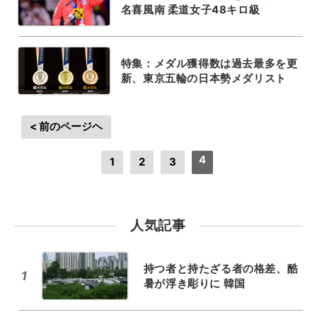
名喜風南 柔道女子48キロ級
特集：メダル獲得数は過去最多を更
新、東京五輪の日本勢メダリスト
< 前のページヘ
4
1
2
3
人気記事
持つ者と持たざる者の格差、酷
1
暑が浮き彫りに 韓国