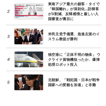
東南アジア最大の顧客・タイで
「韓国離れ」が深刻化…訪韓客
2
が3割減、反韓感情と厳しい入
国審査が裏目に
米民主党予備選、急進左派のイ
3
スラム教徒が勝利
独空港に「正体不明の物体」 ウ
4
クライナ貨物機狙ったか、爆弾
処理ロボット投入
北朝鮮、「戦犯国・日本が戦争
5
国家への変貌を加速」と非難