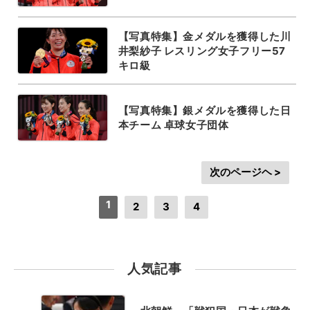
【写真特集】金メダルを獲得した川
井梨紗子 レスリング女子フリー57
キロ級
【写真特集】銀メダルを獲得した日
本チーム 卓球女子団体
次のページヘ >
1
2
3
4
人気記事