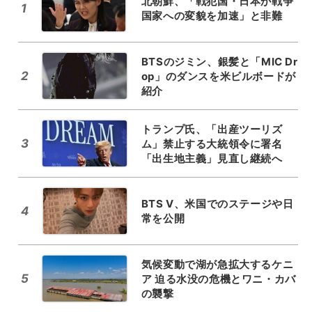
北朝鮮、「戦犯国・日本が戦争
1
国家への変貌を加速」と非難
BTSのジミン、銀髪と「MIC Dr
2
op」のダンスを米ビルボードが
紹介
トランプ氏、「出産ツーリズ
3
ム」禁止する大統領令に署名
「出生地主義」見直し継続へ
BTS V、米国でのステージや日
4
常を公開
気候変動で湖が急拡大するケニ
5
ア 迫る水没の危機とワニ・カバ
の襲撃