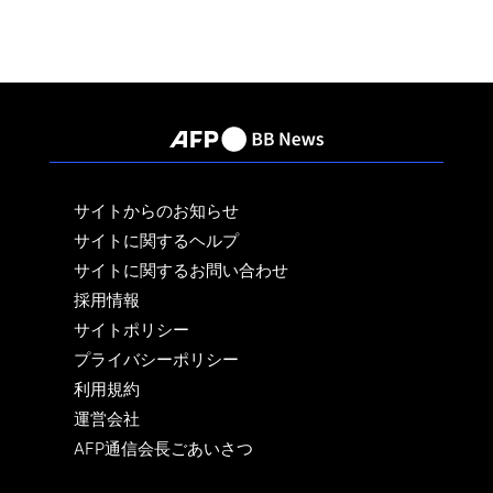
サイトからのお知らせ
サイトに関するヘルプ
サイトに関するお問い合わせ
採用情報
サイトポリシー
プライバシーポリシー
利用規約
運営会社
AFP通信会長ごあいさつ