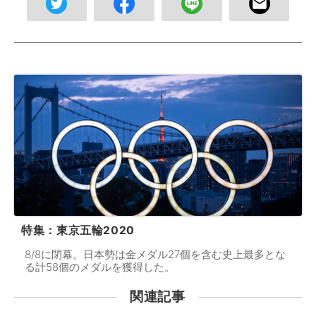
特集：東京五輪2020
8/8に閉幕。日本勢は金メダル27個を含む史上最多とな
る計58個のメダルを獲得した。
関連記事