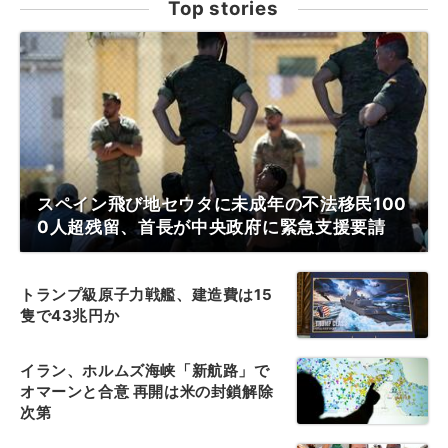
Top stories
スペイン飛び地セウタに未成年の不法移民100
0人超残留、首長が中央政府に緊急支援要請
トランプ級原子力戦艦、建造費は15
隻で43兆円か
イラン、ホルムズ海峡「新航路」で
オマーンと合意 再開は米の封鎖解除
次第