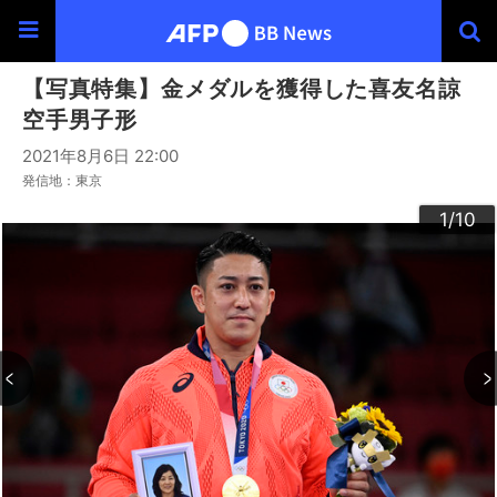
【写真特集】金メダルを獲得した喜友名諒
空手男子形
2021年8月6日 22:00
発信地：東京
10
3
4
6
9
2
5
7
8
1
/10
/10
/10
/10
/10
/10
/10
/10
/10
/10