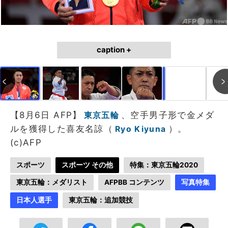
caption +
作成中
画像作成中
【8月6日 AFP】
、空手男子形で金メダ
東京五輪
ルを獲得した喜友名諒（
）。
Ryo Kiyuna
(c)AFP
スポーツ
スポーツ その他
特集：東京五輪2020
東京五輪：メダリスト
AFPBB コンテンツ
写真特集
日本人選手
東京五輪：追加競技