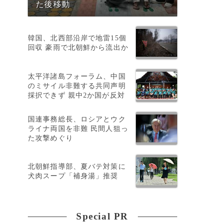
た後移動
韓国、北西部沿岸で地雷15個
回収 豪雨で北朝鮮から流出か
太平洋諸島フォーラム、中国
のミサイル非難する共同声明
採択できず 親中2か国が反対
国連事務総長、ロシアとウク
ライナ両国を非難 民間人狙っ
た攻撃めぐり
北朝鮮指導部、夏バテ対策に
犬肉スープ「補身湯」推奨
Special PR