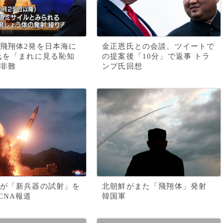
飛翔体2発を日本海に
金正恩氏との会談、ツイートで
氏を「まれに見る恥知
の提案後「10分」で返事 トラ
非難
ンプ氏回想
が「新兵器の試射」を
北朝鮮がまた「飛翔体」発射
CNA報道
韓国軍