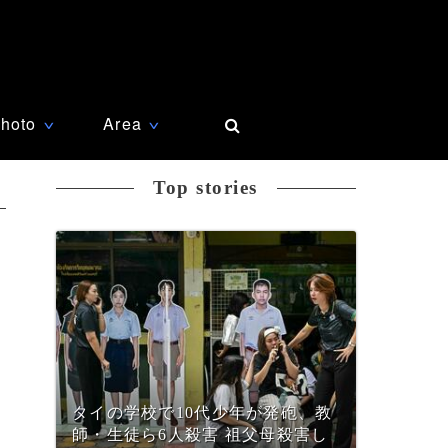
hoto
Area
∨
∨
Top stories
タイの学校で10代少年が発砲、教
師・生徒ら6人殺害 祖父母殺害し