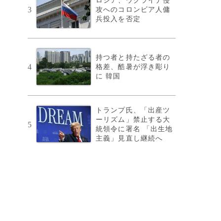
ロシア、ウクライナ侵
3
攻へのコロンビア人傭
兵投入を否定
持つ者と持たざる者の
4
格差、酷暑が浮き彫り
に 韓国
トランプ氏、「出産ツ
ーリズム」禁止する大
5
統領令に署名 「出生地
主義」見直し継続へ