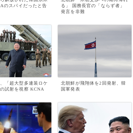
IAのスパイだったと告
る」 国務長官の「ならず者」
発言を非難
、「超大型多連装ロケ
北朝鮮が飛翔体を2回発射、韓
の試射を視察 KCNA
国軍発表