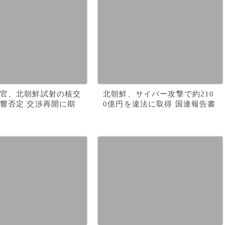
官、北朝鮮試射の核交
北朝鮮、サイバー攻撃で約210
響否定 交渉再開に期
0億円を違法に取得 国連報告書