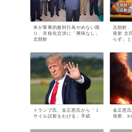
米が軍事的敵対行為やめない限
北朝鮮、
り、非核化交渉に「興味なし」
発射 文
北朝鮮
らず」と
トランプ氏、金正恩氏から「ミ
金正恩氏
サイル試射をわびる」手紙
視察、K