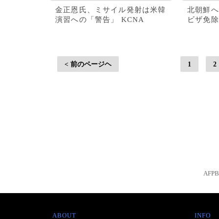
金正恩氏、ミサイル発射は米韓
北朝鮮へ
演習への「警告」 KCNA
ビザ免除
< 前のページヘ
1
2
AFP
ABOUT
INFO