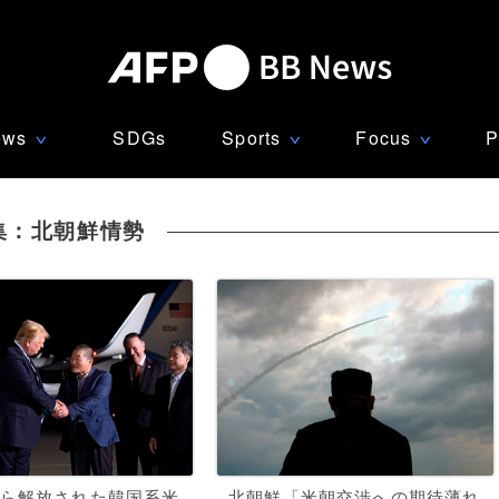
ews
SDGs
Sports
Focus
P
∨
∨
∨
集：北朝鮮情勢
ら解放された韓国系米
北朝鮮「米朝交渉への期待薄れ