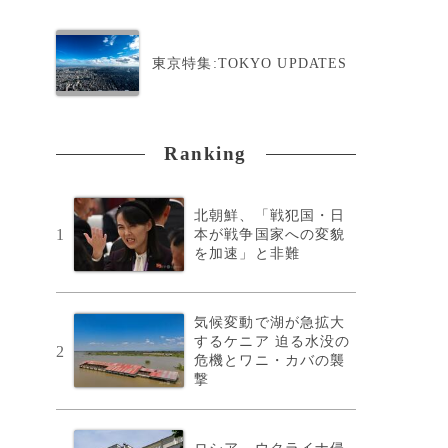
東京特集:TOKYO UPDATES
Ranking
北朝鮮、「戦犯国・日
1
本が戦争国家への変貌
を加速」と非難
気候変動で湖が急拡大
するケニア 迫る水没の
2
危機とワニ・カバの襲
撃