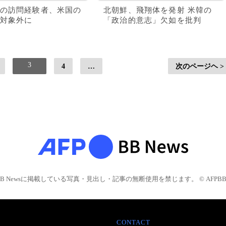
の訪問経験者、米国の
北朝鮮、飛翔体を発射 米韓の
対象外に
「政治的意志」欠如を批判
3
4
…
次のページヘ >
BB Newsに掲載している写真・見出し・記事の無断使用を禁じます。 © AFPBB 
CONTACT