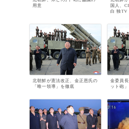
用意
国人、C
白 独TV
北朝鮮が憲法改正、金正恩氏の
金委員長
「唯一領導」を徹底
ット砲」