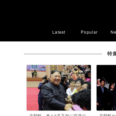
Latest
Popular
N
特
北朝鮮、米と9月下旬に協議の
北朝鮮か