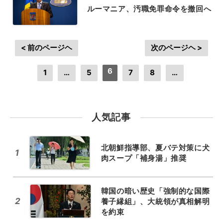
ルーマニア、汚職免罪命令を撤回へ
< 前のページヘ
次のページヘ >
6
1
…
5
7
8
…
人気記事
北朝鮮指導部、夏バテ対策に犬
1
肉スープ「補身湯」推奨
韓国の暗い歴史「強制的な国際
2
養子縁組」、大統領が真相解明
を約束