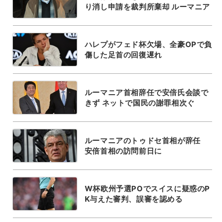
り消し申請を裁判所棄却 ルーマニア
ハレプがフェド杯欠場、全豪OPで負
傷した足首の回復遅れ
ルーマニア首相辞任で安倍氏会談で
きず ネットで国民の謝罪相次ぐ
ルーマニアのトゥドセ首相が辞任
安倍首相の訪問前日に
W杯欧州予選POでスイスに疑惑のP
K与えた審判、誤審を認める