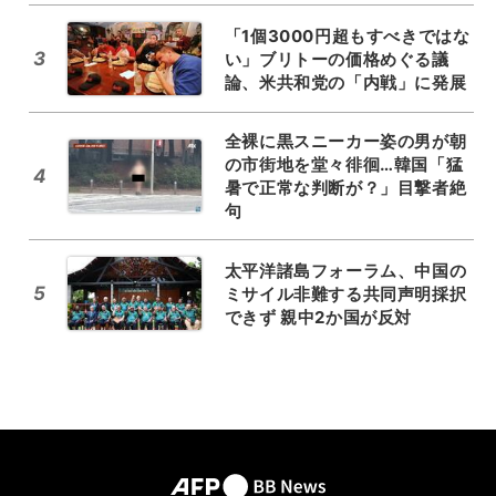
「1個3000円超もすべきではな
3
い」ブリトーの価格めぐる議
論、米共和党の「内戦」に発展
全裸に黒スニーカー姿の男が朝
の市街地を堂々徘徊…韓国「猛
4
暑で正常な判断が？」目撃者絶
句
太平洋諸島フォーラム、中国の
5
ミサイル非難する共同声明採択
できず 親中2か国が反対