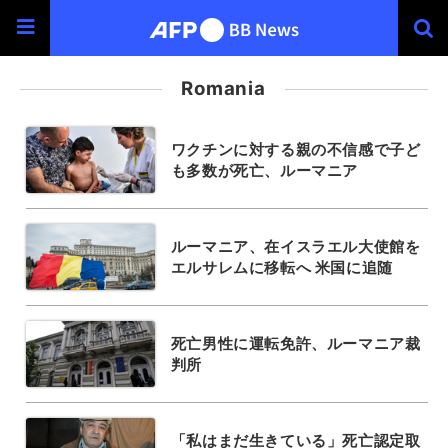
Romania
ワクチンに対する親の不信感で子ど
も多数が死亡、ルーマニア
ルーマニア、在イスラエル大使館を
エルサレムに移転へ 米国に追随
死亡男性に運転免許、ルーマニア裁
判所
「私はまだ生きている」死亡認定取