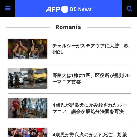
Romania
チェルシーがステアウアに大勝、欧
州CL
野良犬は1棟に1匹、区役所が規則 ル
ーマニア首都
4歳児が野良犬にかみ殺されたルー
マニア、議会が殺処分法案を可決
4歳児が野良犬にかまれ死亡、対策