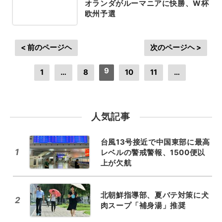
オランダがルーマニアに快勝、W杯
欧州予選
< 前のページヘ
次のページヘ >
9
1
…
8
10
11
…
人気記事
台風13号接近で中国東部に最高
1
レベルの警戒警報、1500便以
上が欠航
北朝鮮指導部、夏バテ対策に犬
2
肉スープ「補身湯」推奨