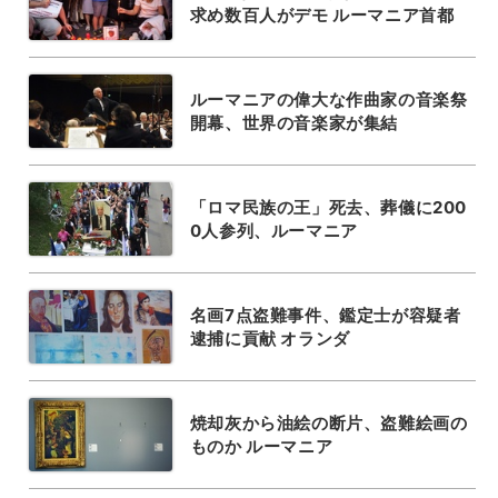
求め数百人がデモ ルーマニア首都
ルーマニアの偉大な作曲家の音楽祭
開幕、世界の音楽家が集結
「ロマ民族の王」死去、葬儀に200
0人参列、ルーマニア
名画7点盗難事件、鑑定士が容疑者
逮捕に貢献 オランダ
焼却灰から油絵の断片、盗難絵画の
ものか ルーマニア