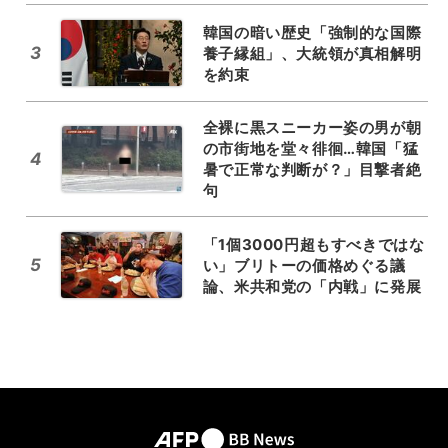
韓国の暗い歴史「強制的な国際
3
養子縁組」、大統領が真相解明
を約束
全裸に黒スニーカー姿の男が朝
の市街地を堂々徘徊…韓国「猛
4
暑で正常な判断が？」目撃者絶
句
「1個3000円超もすべきではな
5
い」ブリトーの価格めぐる議
論、米共和党の「内戦」に発展