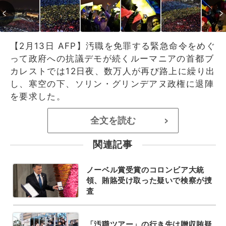
【2月13日 AFP】汚職を免罪する緊急命令をめぐ
って政府への抗議デモが続くルーマニアの首都ブ
カレストでは12日夜、数万人が再び路上に繰り出
し、寒空の下、ソリン・グリンデアヌ政権に退陣
を要求した。
全文を読む
>
関連記事
ノーベル賞受賞のコロンビア大統
領、賄賂受け取った疑いで検察が捜
査
「汚職ツアー」の行き先は贈収賄疑