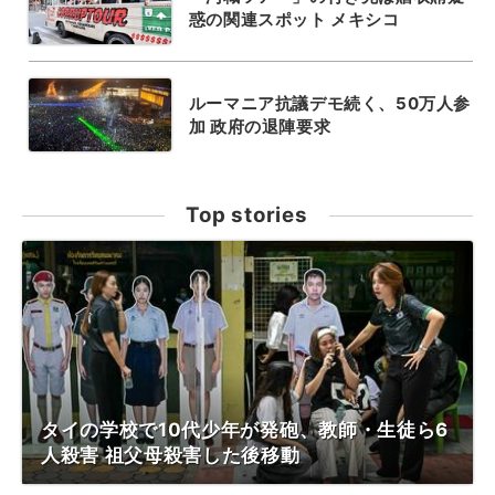
惑の関連スポット メキシコ
ルーマニア抗議デモ続く、50万人参
加 政府の退陣要求
Top stories
タイの学校で10代少年が発砲、教師・生徒ら6
人殺害 祖父母殺害した後移動