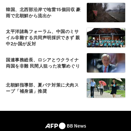
韓国、北西部沿岸で地雷15個回収 豪
雨で北朝鮮から流出か
太平洋諸島フォーラム、中国のミサ
イル非難する共同声明採択できず 親
中2か国が反対
国連事務総長、ロシアとウクライナ
両国を非難 民間人狙った攻撃めぐり
北朝鮮指導部、夏バテ対策に犬肉ス
ープ「補身湯」推奨