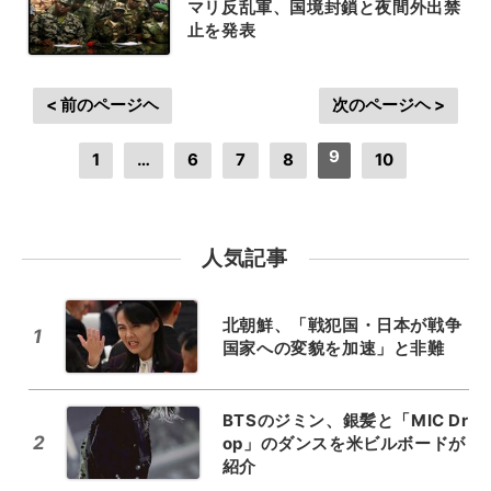
マリ反乱軍、国境封鎖と夜間外出禁
止を発表
< 前のページヘ
次のページヘ >
9
1
…
6
7
8
10
人気記事
北朝鮮、「戦犯国・日本が戦争
1
国家への変貌を加速」と非難
BTSのジミン、銀髪と「MIC Dr
2
op」のダンスを米ビルボードが
紹介