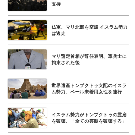
支持
仏軍、マリ北部を空爆 イスラム勢力
は逃走
マリ暫定首相が辞任表明、軍兵士に
拘束された後
世界遺産トンブクトゥ支配のイスラ
ム勢力、ベール未着用女性を連行
イスラム勢力がトンブクトゥの霊廟
を破壊、「全ての霊廟を破壊する」