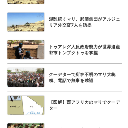
混乱続くマリ、武装集団がアルジェ
リア外交官7人を誘拐
トゥアレグ人反政府勢力が世界遺産
都市トンブクトゥを掌握
クーデターで所在不明のマリ大統
領、電話で無事を確認
【図解】西アフリカのマリでクーデ
ター