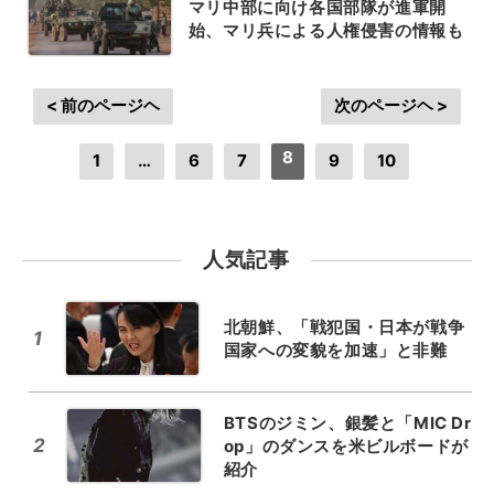
マリ中部に向け各国部隊が進軍開
始、マリ兵による人権侵害の情報も
< 前のページヘ
次のページヘ >
8
1
…
6
7
9
10
人気記事
北朝鮮、「戦犯国・日本が戦争
1
国家への変貌を加速」と非難
BTSのジミン、銀髪と「MIC Dr
2
op」のダンスを米ビルボードが
紹介