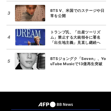
BTS V、米国でのステージや日
3
常を公開
トランプ氏、「出産ツーリズ
4
ム」禁止する大統領令に署名
「出生地主義」見直し継続へ
BTSジョングク「Seven」、Yo
5
uTube Musicで13億再生突破