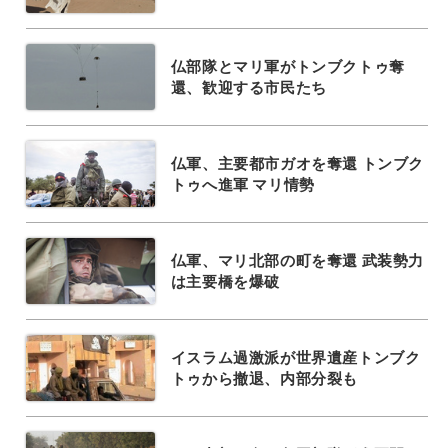
仏部隊とマリ軍がトンブクトゥ奪
還、歓迎する市民たち
仏軍、主要都市ガオを奪還 トンブク
トゥへ進軍 マリ情勢
仏軍、マリ北部の町を奪還 武装勢力
は主要橋を爆破
イスラム過激派が世界遺産トンブク
トゥから撤退、内部分裂も