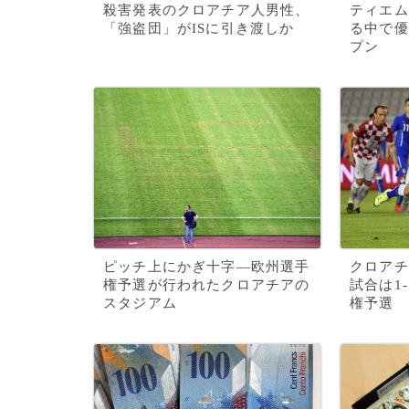
殺害発表のクロアチア人男性、
ティエム
「強盗団」がISに引き渡しか
る中で優
プン
ピッチ上にかぎ十字―欧州選手
クロアチ
権予選が行われたクロアチアの
試合は1
スタジアム
権予選