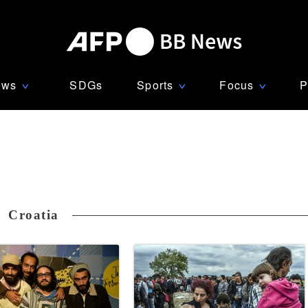
ews
SDGs
Sports
Focus
P
∨
∨
∨
Croatia