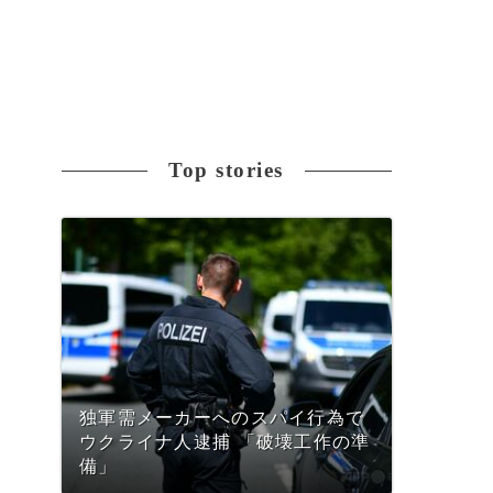
Top stories
独軍需メーカーへのスパイ行為で
ウクライナ人逮捕 「破壊工作の準
備」