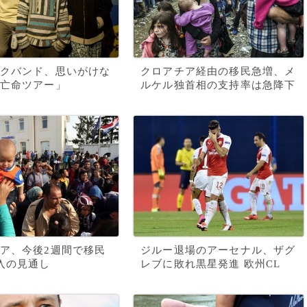
クバンド、思いがけな
クロアチア経由の移民急増、メ
亡命ツアー」
ルケル独首相の支持率は急降下
ア、今後2週間で移民
ジルー退場のアーセナル、ザグ
入の見通し
レブに敗れ黒星発進 欧州CL