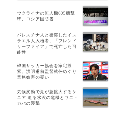
ウクライナの無人機605機撃
墜、ロシア国防省
パレスチナ人と衝突したイス
ラエル人入植者、「フレンド
リーファイア」で死亡した可
能性
韓国サッカー協会を家宅捜
索、洪明甫前監督就任めぐり
業務妨害の疑い
気候変動で湖が急拡大するケ
ニア 迫る水没の危機とワニ・
カバの襲撃