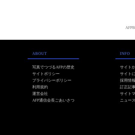
AFP
ABOUT
INFO
写真でつづるAFPの歴史
サイト
サイトポリシー
サイト
プライバシーポリシー
採用情
利用規約
訂正記
運営会社
サイト
AFP通信会長ごあいさつ
ニュー