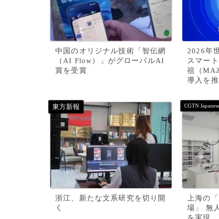
中国のオリジナル技術「智伝網
2026
（AI Flow）」がグローバルAI
スマート
賞を受賞
祖（MA
導入を推
浙江、新たな文系研究を切り開
上海の「
く
場」 無
を実現