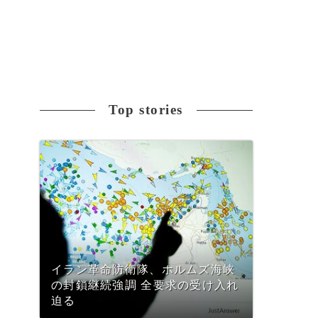
Top stories
イラン革命防衛隊、ホルムズ海峡
の封鎖継続強調 全要求の受け入れ
迫る