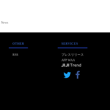
News
OTHER
SERVICES
RSS
プレスリリース
AFP WAA