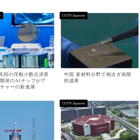
0兆回の浮動小数点演算
中国 新材料分野で相次ぎ画期
開発のAIチップがア
的成果
チャーの新進展