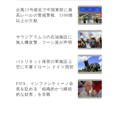
台風13号接近で中国東部に最
高レベルの警戒警報、1500便
以上が欠航
サウジアラムコの石油施設に
無人機攻撃、フーシ派が声明
パトリオット保管の軍施設上
空に不審ドローン ドイツ西部
FIFA、インファンティーノ会
長を貶める「組織的かつ継続
的な妨害」を非難