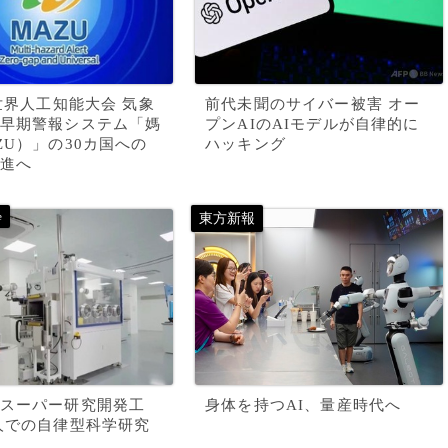
年世界人工知能大会 気象
前代未聞のサイバー被害 オー
早期警報システム「媽
プンAIのAIモデルが自律的に
ZU）」の30カ国への
ハッキング
進へ
スーパー研究開発工
身体を持つAI、量産時代へ
人での自律型科学研究