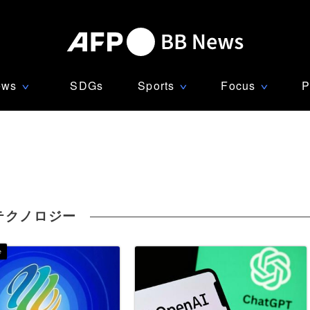
ews
SDGs
Sports
Focus
P
∨
∨
∨
テクノロジー