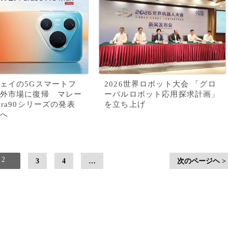
ェイの5Gスマートフ
2026世界ロボット大会 「グロ
外市場に復帰 マレー
ーバルロボット応用探求計画」
ura90シリーズの発表
を立ち上げ
へ
2
3
4
…
次のページヘ >