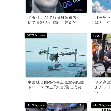
メタ社、AIで解雇対象選考か
【三里河
従業員26人が提訴「差別的」
算力、中
中国独自開発の海上低空長距離
物流高度
ドローン 海上飛行試験に成功
無人フォ
へ