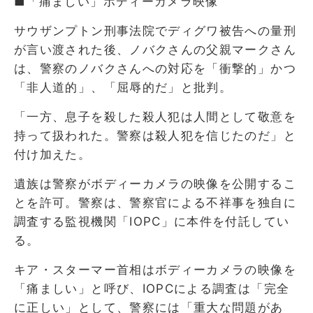
■「痛ましい」ボディーカメラ映像
サウザンプトン刑事法院でディグワ被告への量刑
が言い渡された後、ノバクさんの父親マークさん
は、警察のノバクさんへの対応を「衝撃的」かつ
「非人道的」、「屈辱的だ」と批判。
「一方、息子を殺した殺人犯は人間として敬意を
持って扱われた。警察は殺人犯を信じたのだ」と
付け加えた。
遺族は警察がボディーカメラの映像を公開するこ
とを許可。警察は、警察官による不祥事を独自に
調査する監視機関「IOPC」に本件を付託してい
る。
キア・スターマー首相はボディーカメラの映像を
「痛ましい」と呼び、IOPCによる調査は「完全
に正しい」として、警察には「重大な問題があ