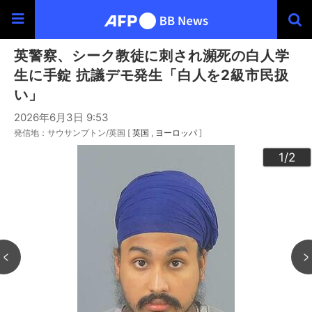
英警察、シーク教徒に刺され瀕死の白人学
生に手錠 抗議デモ発生「白人を2級市民扱
い」
2026年6月3日 9:53
発信地：サウサンプトン/英国 [
英国
ヨーロッパ
]
2
1
/2
/2