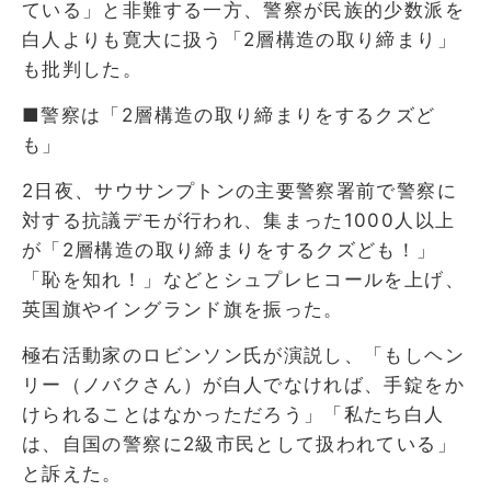
ている」と非難する一方、警察が民族的少数派を
白人よりも寛大に扱う「2層構造の取り締まり」
も批判した。
■警察は「2層構造の取り締まりをするクズど
も」
2日夜、サウサンプトンの主要警察署前で警察に
対する抗議デモが行われ、集まった1000人以上
が「2層構造の取り締まりをするクズども！」
「恥を知れ！」などとシュプレヒコールを上げ、
英国旗やイングランド旗を振った。
極右活動家のロビンソン氏が演説し、「もしヘン
リー（ノバクさん）が白人でなければ、手錠をか
けられることはなかっただろう」「私たち白人
は、自国の警察に2級市民として扱われている」
と訴えた。