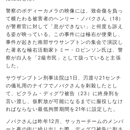
警察のボディーカメラの映像には、致命傷を負っ
て横たわる被害者のヘンリー・ノバクさん（18）
が警察官に対して「息ができない」と何度も訴え
る姿が映っている。この事件には極右が便乗し、
事件が起きた南部サウサンプトンの集会で演説し
た著名な極右活動家トミー・ロビンソン氏は、警
察が白人を「2級市民」として扱っていると主張
した。
サウザンプトン刑事法院は1日、刃渡り21センチ
の儀礼用のナイフでノバクさんを刺殺したとし
て、ビクラム・ディグワ被告（23）に終身刑を
言い渡し、仮釈放が可能になるまでに服役しなけ
ればならない最低拘禁期間を21年に設定した。
ノバクさんは昨年12月、サッカーチームのメンバ
ーと夜の街に繰り出した際、ディグワ被告に刺さ