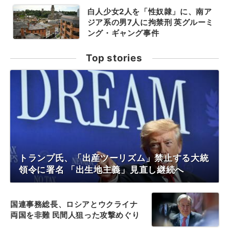
白人少女2人を「性奴隷」に、南ア
ジア系の男7人に拘禁刑 英グルーミ
ング・ギャング事件
Top stories
トランプ氏、「出産ツーリズム」禁止する大統
領令に署名 「出生地主義」見直し継続へ
国連事務総長、ロシアとウクライナ
両国を非難 民間人狙った攻撃めぐり