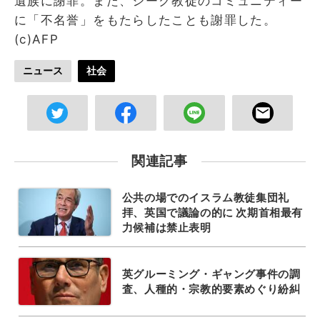
遺族に謝罪。また、シーク教徒のコミュニティー
に「不名誉」をもたらしたことも謝罪した。
(c)AFP
ニュース
社会
関連記事
公共の場でのイスラム教徒集団礼
拝、英国で議論の的に 次期首相最有
力候補は禁止表明
英グルーミング・ギャング事件の調
査、人種的・宗教的要素めぐり紛糾