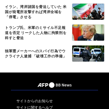
イラン、湾岸諸国を脅迫していた 米
国が発電所攻撃すれば湾岸全域を
「停電」させる
トランプ氏、米軍のミサイル不足報
道を否定 リークした人物に拘禁刑を
科すと脅迫
独軍需メーカーへのスパイ行為でウ
クライナ人逮捕 「破壊工作の準備」
サイトからのお知らせ
サイトに関するヘルプ