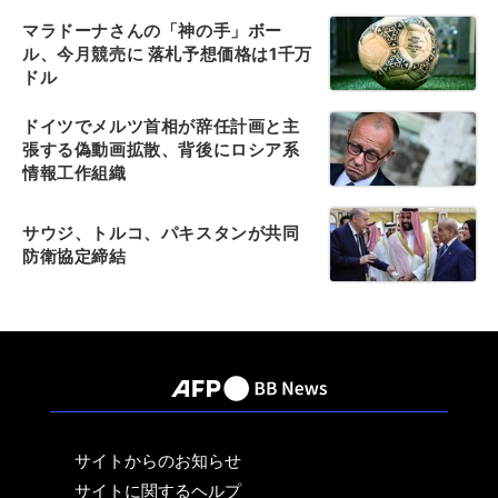
マラドーナさんの「神の手」ボー
ル、今月競売に 落札予想価格は1千万
ドル
ドイツでメルツ首相が辞任計画と主
張する偽動画拡散、背後にロシア系
情報工作組織
サウジ、トルコ、パキスタンが共同
防衛協定締結
サイトからのお知らせ
サイトに関するヘルプ