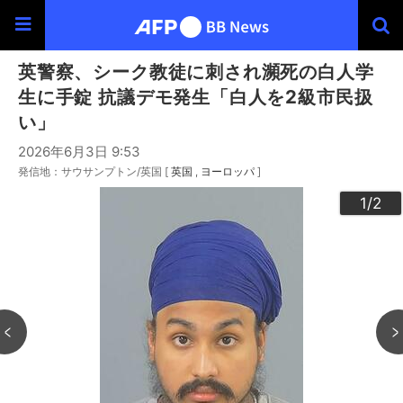
英警察、シーク教徒に刺され瀕死の白人学
生に手錠 抗議デモ発生「白人を2級市民扱
い」
2026年6月3日 9:53
発信地：サウサンプトン/英国 [
英国
ヨーロッパ
]
2
1
/2
/2