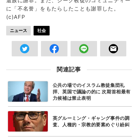
遺族に謝罪。また、シーク教徒のコミュニティー
に「不名誉」をもたらしたことも謝罪した。
(c)AFP
ニュース
社会
関連記事
公共の場でのイスラム教徒集団礼
拝、英国で議論の的に 次期首相最有
力候補は禁止表明
英グルーミング・ギャング事件の調
査、人種的・宗教的要素めぐり紛糾