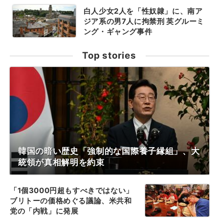
白人少女2人を「性奴隷」に、南ア
ジア系の男7人に拘禁刑 英グルーミ
ング・ギャング事件
Top stories
韓国の暗い歴史「強制的な国際養子縁組」、大
統領が真相解明を約束
「1個3000円超もすべきではない」
ブリトーの価格めぐる議論、米共和
党の「内戦」に発展