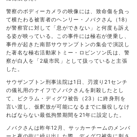
警察のボディーカメラの映像には、致命傷を負っ
て横たわる被害者のヘンリー・ノバクさん（18）
が警察官に対して「息ができない」と何度も訴え
る姿が映っている。この事件には極右が便乗し、
事件が起きた南部サウサンプトンの集会で演説し
た著名な極右活動家トミー・ロビンソン氏は、警
察が白人を「2級市民」として扱っていると主張
した。
サウザンプトン刑事法院は1日、刃渡り21センチ
の儀礼用のナイフでノバクさんを刺殺したとし
て、ビクラム・ディグワ被告（23）に終身刑を
言い渡し、仮釈放が可能になるまでに服役しなけ
ればならない最低拘禁期間を21年に設定した。
ノバクさんは昨年12月、サッカーチームのメンバ
ーと夜の街に繰り出した際、ディグワ被告に刺さ