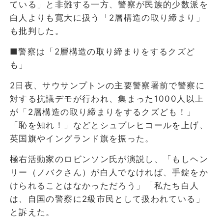
ている」と非難する一方、警察が民族的少数派を
白人よりも寛大に扱う「2層構造の取り締まり」
も批判した。
■警察は「2層構造の取り締まりをするクズど
も」
2日夜、サウサンプトンの主要警察署前で警察に
対する抗議デモが行われ、集まった1000人以上
が「2層構造の取り締まりをするクズども！」
「恥を知れ！」などとシュプレヒコールを上げ、
英国旗やイングランド旗を振った。
極右活動家のロビンソン氏が演説し、「もしヘン
リー（ノバクさん）が白人でなければ、手錠をか
けられることはなかっただろう」「私たち白人
は、自国の警察に2級市民として扱われている」
と訴えた。