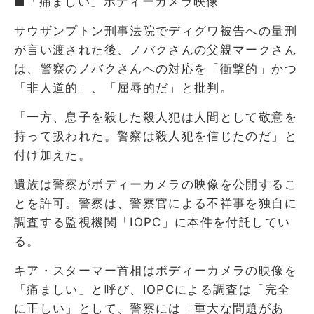
■「痛ましい」ボディーカメラ映像
サウザンプトン刑事法院でディグワ被告への量刑
が言い渡された後、ノバクさんの父親マークさん
は、警察のノバクさんへの対応を「衝撃的」かつ
「非人道的」、「屈辱的だ」と批判。
「一方、息子を殺した殺人犯は人間として敬意を
持って扱われた。警察は殺人犯を信じたのだ」と
付け加えた。
遺族は警察がボディーカメラの映像を公開するこ
とを許可。警察は、警察官による不祥事を独自に
調査する監視機関「IOPC」に本件を付託してい
る。
キア・スターマー首相はボディーカメラの映像を
「痛ましい」と呼び、IOPCによる調査は「完全
に正しい」として、警察には「重大な問題があ