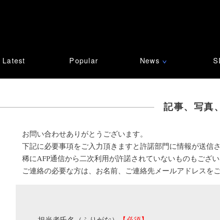
Latest
Popular
News
S
∨
記事、写真
お問い合わせありがとうございます。
下記に必要事項をご入力頂きますと許諾部門に情報が送信
稀にAFP通信から二次利用が許諾されていないものもござ
ご連絡の必要な方は、お名前、ご連絡先メールアドレスを