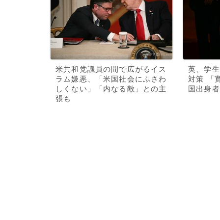
米共和党議員の間で広がるイス
英、学生
ラム嫌悪、「米国社会にふさわ
対策 「
しくない」「内なる敵」との主
国出身者
張も