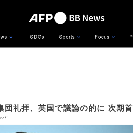
ews
SDGs
Sports
Focus
P
∨
∨
∨
集団礼拝、英国で議論の的に 次期
ッパ
]