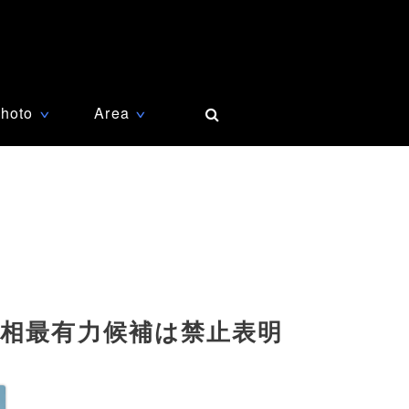
hoto
Area
∨
∨
首相最有力候補は禁止表明