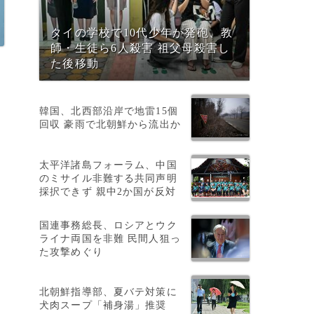
タイの学校で10代少年が発砲、教
師・生徒ら6人殺害 祖父母殺害し
た後移動
韓国、北西部沿岸で地雷15個
回収 豪雨で北朝鮮から流出か
は
太平洋諸島フォーラム、中国
のミサイル非難する共同声明
採択できず 親中2か国が反対
国連事務総長、ロシアとウク
ライナ両国を非難 民間人狙っ
た攻撃めぐり
北朝鮮指導部、夏バテ対策に
犬肉スープ「補身湯」推奨