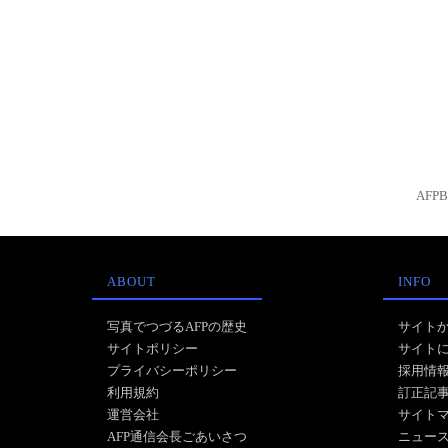
AFP
ABOUT
INFO
写真でつづるAFPの歴史
サイト
サイトポリシー
サイト
プライバシーポリシー
採用情
利用規約
訂正記
運営会社
サイト
AFP通信会長ごあいさつ
ニュー