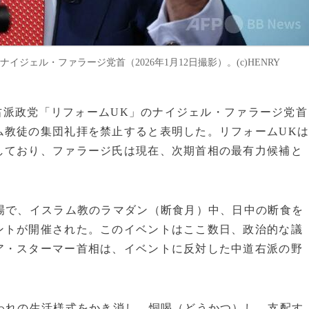
ェル・ファラージ党首（2026年1月12日撮影）。(c)HENRY
硬右派政党「リフォームUK」のナイジェル・ファラージ党首
ム教徒の集団礼拝を禁止すると表明した。リフォームUK
しており、ファラージ氏は現在、次期首相の最有力候補と
場で、イスラム教のラマダン（断食月）中、日中の断食を
ントが開催された。このイベントはここ数日、政治的な議
ア・スターマー首相は、イベントに反対した中道右派の野
われの生活様式をかき消し、恫喝（どうかつ）し、支配す