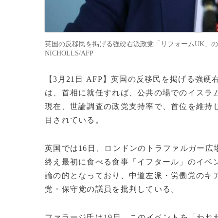
英国の反移民を掲げる強硬右派政党「リフォームUK」のナイジ
NICHOLLS/AFP
【3月21日 AFP】英国の反移民を掲げる強
は、首相に就任すれば、公共の場でのイスラ
現在、世論調査の政党支持率で、首位を維持
目されている。
英国では16日、ロンドンのトラファルガー広
終え最初に食べる食事「イフタール」のイベ
論の的となっており、中道左派・労働党のキ
党・保守党の議員を批判している。
ファラージ氏は19日、このイベントを「われ