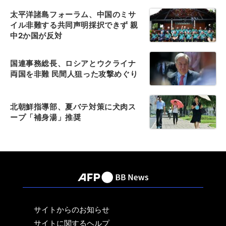
太平洋諸島フォーラム、中国のミサ
イル非難する共同声明採択できず 親
中2か国が反対
国連事務総長、ロシアとウクライナ
両国を非難 民間人狙った攻撃めぐり
北朝鮮指導部、夏バテ対策に犬肉ス
ープ「補身湯」推奨
サイトからのお知らせ
サイトに関するヘルプ