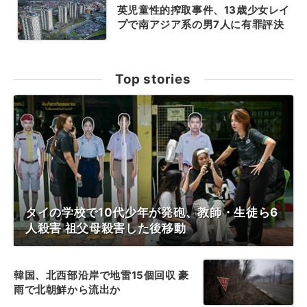
英児童性的搾取事件、13歳少女レイ
プで南アジア系の男7人に有罪評決
Top stories
タイの学校で10代少年が発砲、教師・生徒ら6
人殺害 祖父母殺害した後移動
韓国、北西部沿岸で地雷15個回収 豪
雨で北朝鮮から流出か