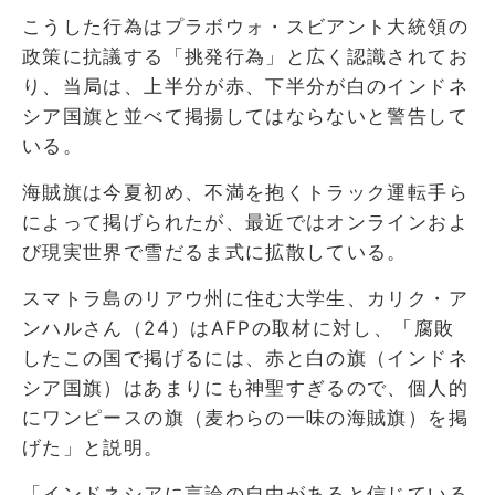
こうした行為はプラボウォ・スビアント大統領の
政策に抗議する「挑発行為」と広く認識されてお
り、当局は、上半分が赤、下半分が白のインドネ
シア国旗と並べて掲揚してはならないと警告して
いる。
海賊旗は今夏初め、不満を抱くトラック運転手ら
によって掲げられたが、最近ではオンラインおよ
び現実世界で雪だるま式に拡散している。
スマトラ島のリアウ州に住む大学生、カリク・ア
ンハルさん（24）はAFPの取材に対し、「腐敗
したこの国で掲げるには、赤と白の旗（インドネ
シア国旗）はあまりにも神聖すぎるので、個人的
にワンピースの旗（麦わらの一味の海賊旗）を掲
げた」と説明。
「インドネシアに言論の自由があると信じている