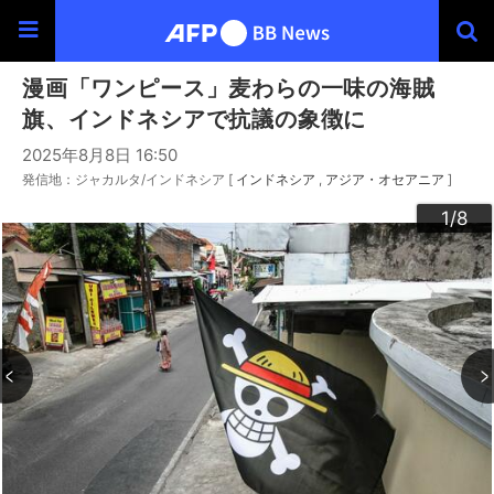
漫画「ワンピース」麦わらの一味の海賊
旗、インドネシアで抗議の象徴に
2025年8月8日 16:50
発信地：ジャカルタ/インドネシア [
インドネシア
アジア・オセアニア
]
3
4
6
2
5
7
8
1
/8
/8
/8
/8
/8
/8
/8
/8