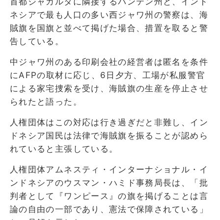
首都ジャカルタに隣接するバンテン州と、インド
ネシアで最も人口の多い西ジャワ州の警察は、海
賊旗を国旗と並べて掲げた場合、措置を取ると警
告している。
中ジャワ州のある印刷会社の経営者は匿名を条件
にAFPの取材に応じ、6日夕方、工場が私服警官
による家宅捜索を受け、海賊旗の生産を停止させ
られたと語った。
人権団体はこの対応は行き過ぎだと非難し、イン
ドネシア国民は法律で海賊旗を振ることが認めら
れていると主張している。
人権団体アムネスティ・インターナショナル・イ
ンドネシアのウスマン・ハミド事務局長は、「批
判者として『ワンピース』の旗を掲げることは言
論の自由の一部であり、憲法で保障されている」