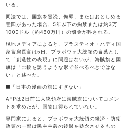
いる。
同法では、国旗を冒涜、侮辱、またはおとしめる
意図があった場合、5年以下の拘禁または約3万
1000ドル（約460万円）の罰金が科される。
現地メディアによると、プラスティオ・ハディ国
家官房長官は5日、プラボウォ大統領の言葉とし
て「創造性の表現」に問題はないが、海賊旗と国
旗は「比較を誘うような形で並べるべきではな
い」と述べた。
■「日本の漫画の旗にすぎない」
AFPは2日前に大統領府に海賊旗についてコメン
トを求めたが、回答は得られていない。
専門家によると、プラボウォ大統領の経済・防衛
政策の一部は民主主義の後退を懸念させるもの