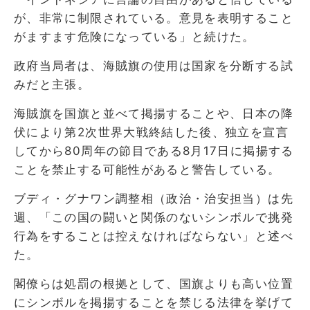
が、非常に制限されている。意見を表明すること
がますます危険になっている」と続けた。
政府当局者は、海賊旗の使用は国家を分断する試
みだと主張。
海賊旗を国旗と並べて掲揚することや、日本の降
伏により第2次世界大戦終結した後、独立を宣言
してから80周年の節目である8月17日に掲揚する
ことを禁止する可能性があると警告している。
ブディ・グナワン調整相（政治・治安担当）は先
週、「この国の闘いと関係のないシンボルで挑発
行為をすることは控えなければならない」と述べ
た。
閣僚らは処罰の根拠として、国旗よりも高い位置
にシンボルを掲揚することを禁じる法律を挙げて