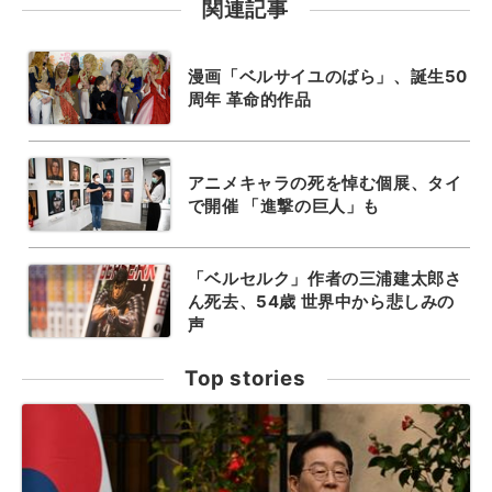
関連記事
漫画「ベルサイユのばら」、誕生50
周年 革命的作品
アニメキャラの死を悼む個展、タイ
で開催 「進撃の巨人」も
「ベルセルク」作者の三浦建太郎さ
ん死去、54歳 世界中から悲しみの
声
Top stories