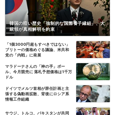
韓国の暗い歴史「強制的な国際養子縁組」、大
統領が真相解明を約束
「1個3000円超もすべきではない」
ブリトーの価格めぐる議論、米共和
党の「内戦」に発展
マラドーナさんの「神の手」ボー
ル、今月競売に 落札予想価格は1千万
ドル
ドイツでメルツ首相が辞任計画と主
張する偽動画拡散、背後にロシア系
情報工作組織
サウジ、トルコ、パキスタンが共同