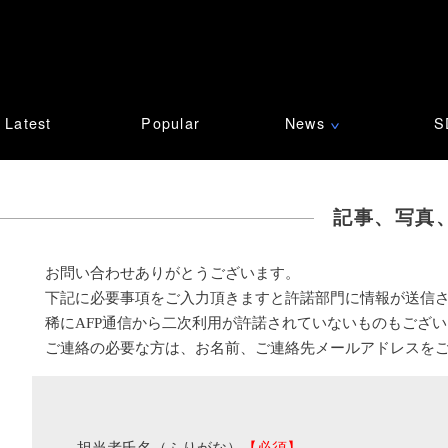
Latest
Popular
News
S
∨
記事、写真
お問い合わせありがとうございます。
下記に必要事項をご入力頂きますと許諾部門に情報が送信
稀にAFP通信から二次利用が許諾されていないものもござ
ご連絡の必要な方は、お名前、ご連絡先メールアドレスを