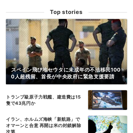
Top stories
スペイン飛び地セウタに未成年の不法移民100
0人超残留、首長が中央政府に緊急支援要請
トランプ級原子力戦艦、建造費は15
隻で43兆円か
イラン、ホルムズ海峡「新航路」で
オマーンと合意 再開は米の封鎖解除
次第