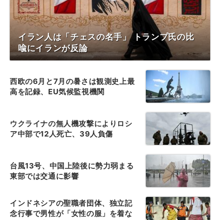
イラン人は「チェスの名手」 トランプ氏の比
喩にイランが反論
西欧の6月と7月の暑さは観測史上最
高を記録、EU気候監視機関
ウクライナの無人機攻撃によりロシ
ア中部で12人死亡、39人負傷
台風13号、中国上陸後に勢力弱まる
東部では交通に影響
インドネシアの聖職者団体、独立記
念行事で男性が「女性の服」を着な