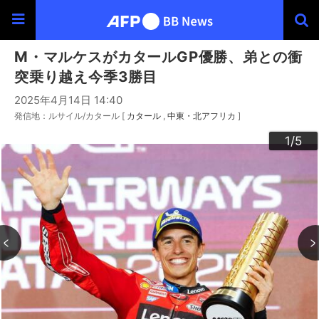
M・マルケスがカタールGP優勝、弟との衝
突乗り越え今季3勝目
2025年4月14日 14:40
発信地：ルサイル/カタール [
カタール
中東・北アフリカ
]
3
4
2
5
1
/5
/5
/5
/5
/5