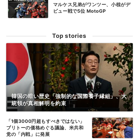
マルケス兄弟がワンツー、小椋がデ
ビュー戦で5位 MotoGP
Top stories
韓国の暗い歴史「強制的な国際養子縁組」、大
統領が真相解明を約束
「1個3000円超もすべきではない」
ブリトーの価格めぐる議論、米共和
党の「内戦」に発展