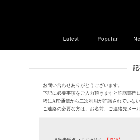
Latest
Popular
N
記
お問い合わせありがとうございます。
下記に必要事項をご入力頂きますと許諾部門
稀にAFP通信から二次利用が許諾されていな
ご連絡の必要な方は、お名前、ご連絡先メー