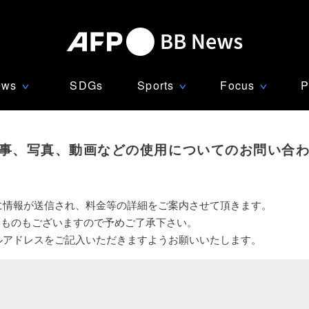
ews
SDGs
Sports
Focus
P
∨
∨
∨
事、写真、動画などの使用についてのお問い合
に情報が送信され、料金等の詳細をご案内させて頂きます。
いものもございますので予めご了承下さい。
ルアドレスをご記入いただきますようお願いいたします。