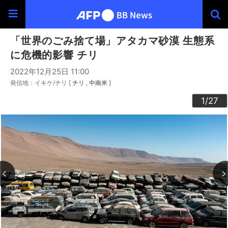
「世界のごみ捨て場」アタカマ砂漠 生態系
に危機的影響 チリ
2022年12月25日 11:00
発信地：イキケ/チリ [
チリ
中南米
]
20
23
24
26
22
25
27
10
13
14
16
19
12
15
17
18
21
11
3
4
6
9
2
5
7
8
1
/27
/27
/27
/27
/27
/27
/27
/27
/27
/27
/27
/27
/27
/27
/27
/27
/27
/27
/27
/27
/27
/27
/27
/27
/27
/27
/27