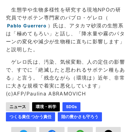
生態学や生物多様性を研究する現地NPOの研
究員でサボテン専門家のパブロ・ゲレロ（
）氏は、アタカマ砂漠の生態系
Pablo Guerrero
は「極めてもろい」と話し、「降水量や霧のパタ
ーンの変化や減少が生物種に直ちに影響します」
と説明した。
ゲレロ氏は、汚染、気候変動、人の定住の影響
で、すでに「絶滅したと思われるサボテン種もあ
る」と言う。「残念ながら（環境は）近年、非常
に大きな規模で着実に悪化しています」
(c)AFP/Paulina ABRAMOVICH
ニュース
環境・科学
SDGs
つくる責任 つかう責任
陸の豊かさも守ろう