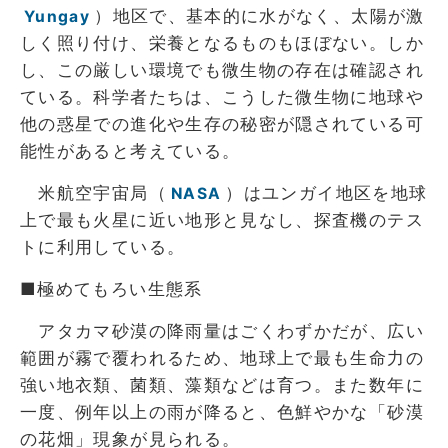
）地区で、基本的に水がなく、太陽が激
Yungay
しく照り付け、栄養となるものもほぼない。しか
し、この厳しい環境でも微生物の存在は確認され
ている。科学者たちは、こうした微生物に地球や
他の惑星での進化や生存の秘密が隠されている可
能性があると考えている。
米航空宇宙局（
）はユンガイ地区を地球
NASA
上で最も火星に近い地形と見なし、探査機のテス
トに利用している。
■極めてもろい生態系
アタカマ砂漠の降雨量はごくわずかだが、広い
範囲が霧で覆われるため、地球上で最も生命力の
強い地衣類、菌類、藻類などは育つ。また数年に
一度、例年以上の雨が降ると、色鮮やかな「砂漠
の花畑」現象が見られる。