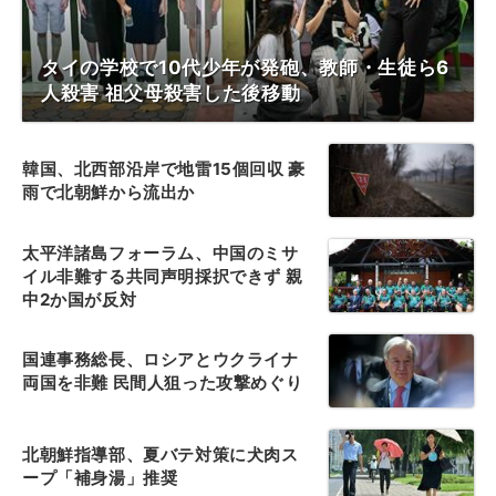
タイの学校で10代少年が発砲、教師・生徒ら6
人殺害 祖父母殺害した後移動
韓国、北西部沿岸で地雷15個回収 豪
雨で北朝鮮から流出か
太平洋諸島フォーラム、中国のミサ
イル非難する共同声明採択できず 親
中2か国が反対
国連事務総長、ロシアとウクライナ
両国を非難 民間人狙った攻撃めぐり
北朝鮮指導部、夏バテ対策に犬肉ス
ープ「補身湯」推奨