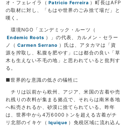
オ・フェレイラ（
）町長はAFP
Patricio Ferreira
の取材に対し、「もはや世界のごみ捨て場だ」と
嘆く。
環境NGO「エンデミック・ルーツ（
）」の代表、カルメン・セラー
Endemic Roots
ノ（
）氏は、アタカマは「資
Carmen Serrano
源を搾取し、私腹を肥やす」には都合の良い「草
木も生えない不毛の地」と思われていると批判す
る。
■世界的な意識の低さの犠牲に
チリは以前から欧州、アジア、米国の古着や売
れ残りの衣料が集まる拠点で、それらは南米各地
へ転売されるか、砂漠に捨てられている。昨年
は、世界中から4万6000トンを超える古着がチ
リ北部のイキケ（
）免税区域に流れ込ん
Iquique