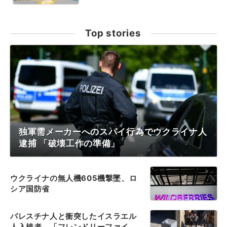
Top stories
独軍需メーカーへのスパイ行為でウクライナ人
逮捕 「破壊工作の準備」
ウクライナの無人機605機撃墜、ロ
シア国防省
パレスチナ人と衝突したイスラエル
人入植者、「フレンドリーファイ