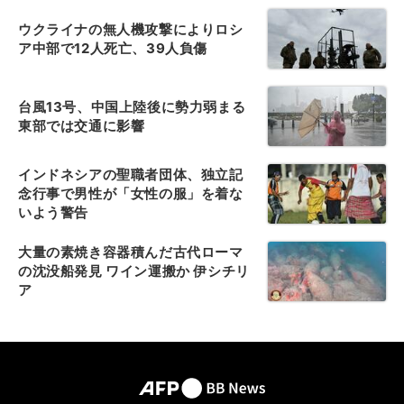
ウクライナの無人機攻撃によりロシ
ア中部で12人死亡、39人負傷
台風13号、中国上陸後に勢力弱まる
東部では交通に影響
インドネシアの聖職者団体、独立記
念行事で男性が「女性の服」を着な
いよう警告
大量の素焼き容器積んだ古代ローマ
の沈没船発見 ワイン運搬か 伊シチリ
ア