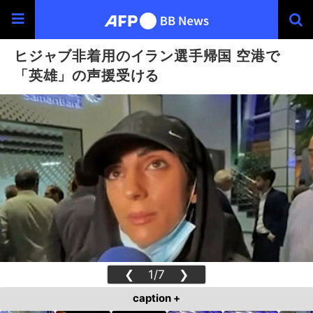
ヒジャブ非着用のイラン選手帰国 空港で
「英雄」の声援受ける
❮
1/7
❯
caption +