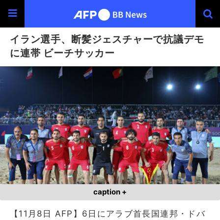
イラン選手、断髪ジェスチャーで抗議デモ
に連帯 ビーチサッカー
caption +
【11月8日 AFP】6日にアラブ首長国連邦・ドバ