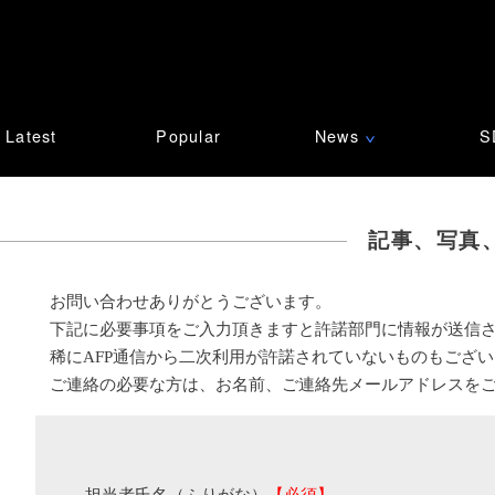
Latest
Popular
News
S
∨
記事、写真
お問い合わせありがとうございます。
下記に必要事項をご入力頂きますと許諾部門に情報が送信
稀にAFP通信から二次利用が許諾されていないものもござ
ご連絡の必要な方は、お名前、ご連絡先メールアドレスを