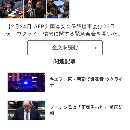
【2月24日 AFP】国連安全保障理事会は23日
夜、ウクライナ情勢に関する緊急会合を開いた。
全文を読む
>
関連記事
キエフ、東・南部で爆発音 ウクライ
ナ
プーチン氏は「正気失った」 英国防
相