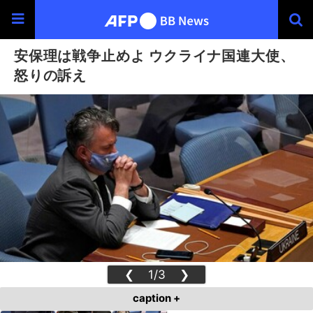
安保理は戦争止めよ ウクライナ国連大使、
怒りの訴え
❮
1/3
❯
caption +