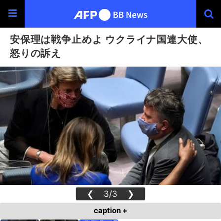
安保理は戦争止めよ ウクライナ国連大使、
怒りの訴え
❮
3/3
❯
caption +