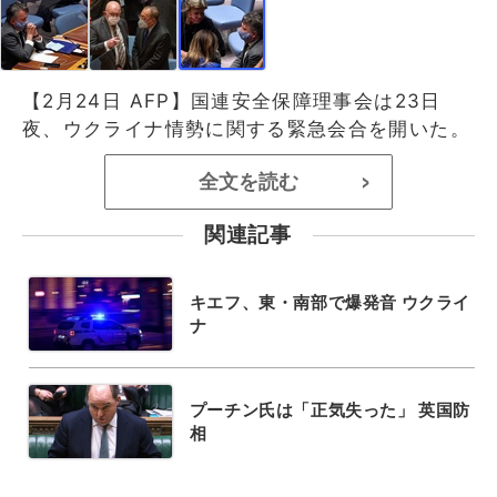
【2月24日 AFP】国連安全保障理事会は23日
夜、ウクライナ情勢に関する緊急会合を開いた。
全文を読む
>
関連記事
キエフ、東・南部で爆発音 ウクライ
ナ
プーチン氏は「正気失った」 英国防
相