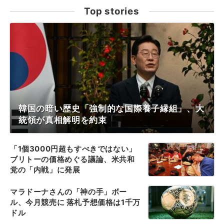
Top stories
韓国の暗い歴史「強制的な国際養子縁組」、大
統領が真相解明を約束
「1個3000円超もすべきではない」
ブリトーの価格めぐる議論、米共和
党の「内戦」に発展
マラドーナさんの「神の手」ボー
ル、今月競売に 落札予想価格は1千万
ドル