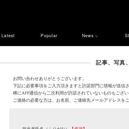
Latest
Popular
News
S
∨
記事、写真
お問い合わせありがとうございます。
下記に必要事項をご入力頂きますと許諾部門に情報が送信
稀にAFP通信から二次利用が許諾されていないものもござ
ご連絡の必要な方は、お名前、ご連絡先メールアドレスを