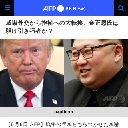
威嚇外交から抱擁への大転換、金正恩氏は
駆け引き巧者か？
caption +
【6月8日 AFP】戦争の脅威をちらつかせた威嚇