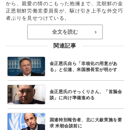
から、親愛の情のこもった抱擁まで、北朝鮮の金
正恩朝鮮労働党委員長が、駆け引き上手な外交巧
者ぶりを見せつけている。
全文を読む
>
関連記事
金正恩氏自ら「非核化の用意があ
る」と伝達、米国務長官が明かす
金正恩氏のそっくりさん、「首脳会
談」に向け準備進める
国連特別報告者、北に大赦実施を要
求 米朝会談前に