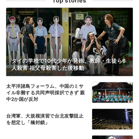
Top stories
タイの学校で10代少年が発砲、教師・生徒ら6
人殺害 祖父母殺害した後移動
太平洋諸島フォーラム、中国のミサ
イル非難する共同声明採択できず 親
中2か国が反対
台湾軍、大規模演習で台北攻撃阻止
を想定し「橋封鎖」