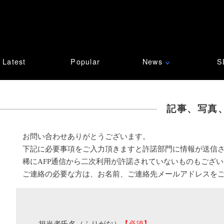
Latest
Popular
News
S
∨
記事、写真
お問い合わせありがとうございます。
下記に必要事項をご入力頂きますと許諾部門に情報が送信
稀にAFP通信から二次利用が許諾されていないものもござ
ご連絡の必要な方は、お名前、ご連絡先メールアドレスを