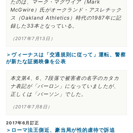
たのは、マーク・マグワイア（Mark
McGwire）氏がオークランド・アスレチック
ス（Oakland Athletics）時代の1987年に記
録した33本となっている。
（2017年7月13日）
＞ヴィーナスは「交通規則に従って」運転、警察
が新たな証拠映像を公表
本文第4、6、7段落で被害者の名字のカタカ
ナ表記が「バーロン」になっていましたが、
正しくは「バーソン」でした。
（2017年7月8日）
2017年6月訂正
＞ローマ法王側近、豪当局が性的虐待で訴追