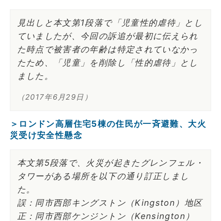
見出しと本文第1段落で「児童性的虐待」とし
ていましたが、今回の訴追が最初に伝えられ
た時点で被害者の年齢は特定されていなかっ
たため、「児童」を削除し「性的虐待」とし
ました。
（2017年6月29日）
＞ロンドン高層住宅5棟の住民が一斉避難、大火
災受け安全性懸念
本文第5段落で、火災が起きたグレンフェル・
タワーがある場所を以下の通り訂正しまし
た。
誤：同市西部キングストン（Kingston）地区
正：同市西部ケンジントン（Kensington）