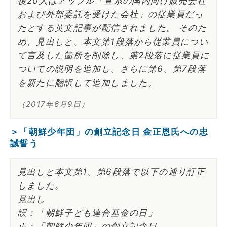
後20人はアップル「直系の国内向け販売会社
および外部委託を受けた会社」の従業員だっ
たとする英文記事が配信されました。 そのた
め、見出しと、本文第1段落から従業員につい
て言及した箇所を削除し、第2段落に従業員に
ついての説明を追加し、さらに第6、第7段落
を新たに翻訳して追加しました。
（2017年6月9日）
＞「朝鮮少年団」の創立記念日 金正恩氏への忠
誠誓う
見出しと本文第1、第6段落で以下の通り訂正
しました。
見出し
誤：「朝鮮子ども連合基金の日」
正：「朝鮮少年団」の創立記念日