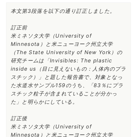
本文第3段落を以下の通り訂正しました。
訂正前
米ミネソタ大学（University of
Minnesota）と米ニューヨーク州立大学
（The State University of New York）の
研究チームは「Invisibles: The plastic
inside us（目に見えないもの：人体内のプラ
スチック）」と題した報告書で、対象となっ
た水道水サンプル159のうち、「83％にプラ
スチック粒子が含まれていることが分かっ
た」と明らかにしている。
訂正後
米ミネソタ大学（University of
Minnesota）と米ニューヨーク州立大学