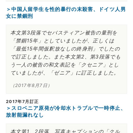
＞中国人留学生を性的暴行の末殺害、ドイツ人男
女に禁錮刑
本文第3段落でセバスティアン被告の量刑を
「禁錮15年」としていましたが、正しくは
「最低15年間仮釈放なしの終身刑」でしたの
で訂正しました。また本文第2、第3段落でも
う一人の被告の和文表記を「クセニア」とし
ていましたが、「ゼニア」に訂正しました。
（2017年8月7日）
2017年7月訂正
＞スロベニア原発が冷却水トラブルで一時停止、
放射能漏れなし
本文第1、2段落、写真キャプションの「クル