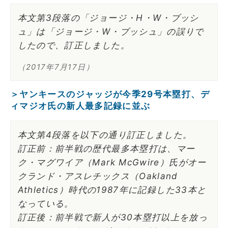
本文第3段落の「ジョージ・H・W・ブッシ
ュ」は「ジョージ・W・ブッシュ」の誤りで
したので、訂正しました。
（2017年7月17日）
＞ヤンキースのジャッジが今季29号本塁打、デ
ィマジオ氏の新人最多記録に並ぶ
本文第4段落を以下の通り訂正しました。
訂正前：前半戦の歴代最多本塁打は、マー
ク・マグワイア（Mark McGwire）氏がオー
クランド・アスレチックス（Oakland
Athletics）時代の1987年に記録した33本と
なっている。
訂正後：前半戦で新人が30本塁打以上を放っ