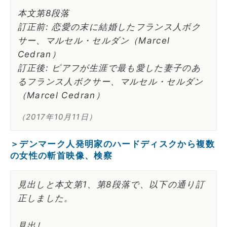
本文第8段落
訂正前: 恋愛の末に結婚したフランス人ボク
サー、マルセル・セルダン（Marcel
Cedran）
訂正後: ピアフが生涯で最も愛した妻子のあ
るフランス人ボクサー、マルセル・セルダン
（Marcel Cedran）
（2017年10月11日）
＞デンマーク人発明家のハードディスクから複数
の女性の斬首映像、検察
見出しと本文第1、第8段落で、以下の通り訂
正しました。
見出し