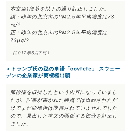
本文第1段落を以下の通り訂正しました。
誤：昨年の北京市のPM2.5年平均濃度は73
㎎/?
正：昨年の北京市のPM2.5年平均濃度は
73μg/?
（2017年6月7日）
＞トランプ氏の謎の単語「covfefe」 スウェー
デンの企業家が商標権出願
商標権を取得したという内容になっていまし
たが、記事が書かれた時点では出願されただ
けでまだ商標権は取得されていませんでした
ので、見出しと本文の関係する部分を訂正し
ました。