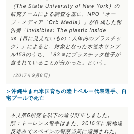
（The State University of New York）の
研究チームによる調査を基に、NPO「オー
ブ・メディア「Orb Media）」が作成した報
告書「Invisibles: The plastic inside
us（目に見えないもの：人体内のプラスチッ
ク）」によると、対象となった水道水サンプ
ル159のうち、「83％にプラスチック粒子が
含まれていることが分かった」という。
（2017年9月8日）
＞沖縄生まれ米国育ちの陸上ペルー代表選手、自
宅プールで死亡
本文第6段落を以下の通り訂正しました。
誤：トーレンス選手はまた、2016年に薬物違
反絡みでスペインの警察当局に逮捕された。