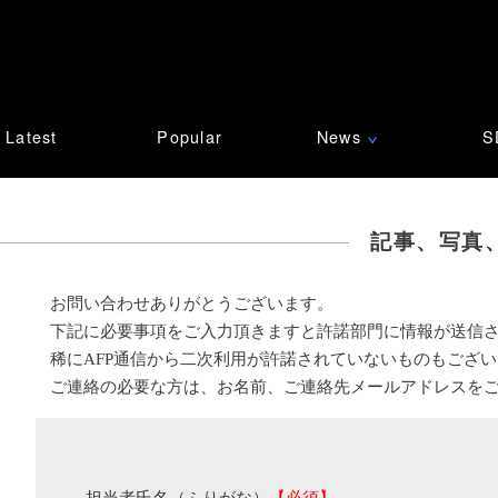
Latest
Popular
News
S
∨
記事、写真
お問い合わせありがとうございます。
下記に必要事項をご入力頂きますと許諾部門に情報が送信
稀にAFP通信から二次利用が許諾されていないものもござ
ご連絡の必要な方は、お名前、ご連絡先メールアドレスを