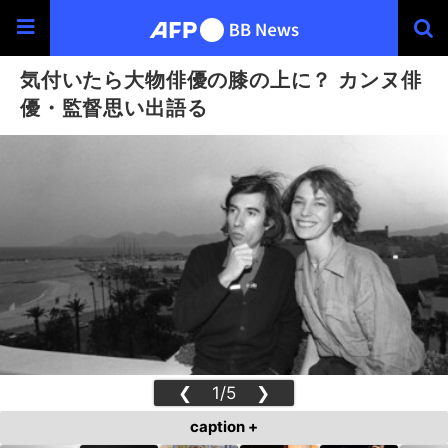
気付いたら大物俳優の膝の上に？ カンヌ俳
優・監督思い出語る
❮
1/5
❯
caption +