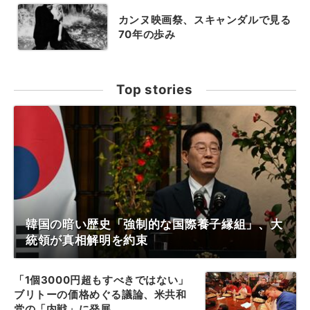
カンヌ映画祭、スキャンダルで見る
70年の歩み
Top stories
韓国の暗い歴史「強制的な国際養子縁組」、大
統領が真相解明を約束
「1個3000円超もすべきではない」
ブリトーの価格めぐる議論、米共和
党の「内戦」に発展