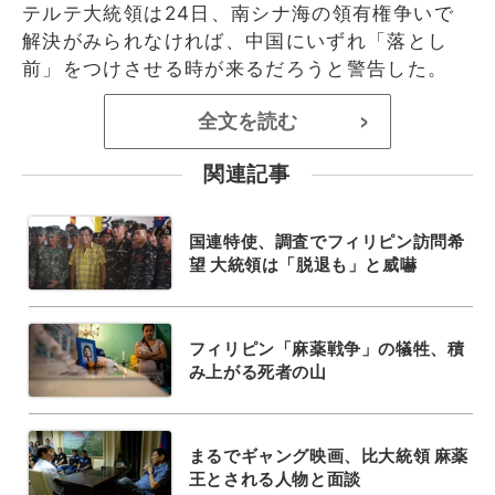
テルテ大統領は24日、南シナ海の領有権争いで
解決がみられなければ、中国にいずれ「落とし
前」をつけさせる時が来るだろうと警告した。
全文を読む
>
関連記事
国連特使、調査でフィリピン訪問希
望 大統領は「脱退も」と威嚇
フィリピン「麻薬戦争」の犠牲、積
み上がる死者の山
まるでギャング映画、比大統領 麻薬
王とされる人物と面談