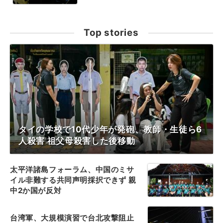
Top stories
タイの学校で10代少年が発砲、教師・生徒ら6
人殺害 祖父母殺害した後移動
太平洋諸島フォーラム、中国のミサ
イル非難する共同声明採択できず 親
中2か国が反対
台湾軍、大規模演習で台北攻撃阻止