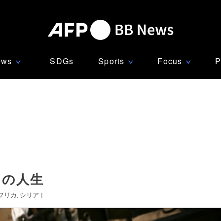
ews
SDGs
Sports
Focus
P
∨
∨
∨
つの人生
フリカ
シリア
]