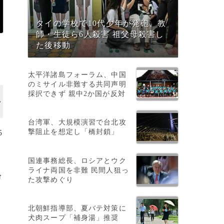
タイの学校で10代少年が発砲、教
師・生徒ら6人殺害 祖父母殺害し
た後移動
太平洋諸島フォーラム、中国
のミサイル非難する共同声明
採択できず 親中2か国が反対
台湾軍、大規模演習で台北攻
撃阻止を想定し「橋封鎖」
5
国連事務総長、ロシアとウク
ライナ両国を非難 民間人狙っ
紛
た攻撃めぐり
北朝鮮指導部、夏バテ対策に
犬肉スープ「補身湯」推奨