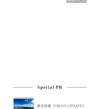
。
Special PR
、
東京特集:TOKYO UPDATES