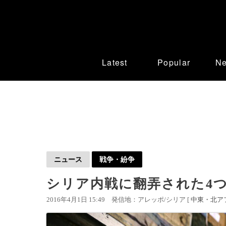
Latest
Popular
N
ニュース
戦争・紛争
シリア内戦に翻弄された4
2016年4月1日 15:49
発信地：アレッポ/シリア [
中東・北ア