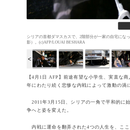
シリアの首都ダマスカスで、2階部分が一家の自宅になって
影）。(c)AFP/LOUAI BESHARA
【4月1日 AFP】前途有望な小学生、実直な
年にわたり続く悲惨な内戦によって激動の渦
2011年3月15日、シリアの一角で平和的
争へと姿を変えた。
内戦に運命を翻弄された4つの人生を、ここ