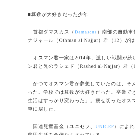
■算数が大好きだった少年
首都ダマスカス（
）南部の自動車
Damascus
ナジャール（Othman al-Najjar）君
オスマン君一家は2014年、激しい戦闘が
ン君と兄のラシェド（Rashed al-Najjar
かつてオスマン君が夢想していたのは、そん
った。学校では算数が大好きだった。卒業で
生活はすっかり変わった」。痩せ切ったオス
車に戻した。
国連児童基金（ユニセフ、
）によれ
UNICEF
貧困生活を余儀なくされている。