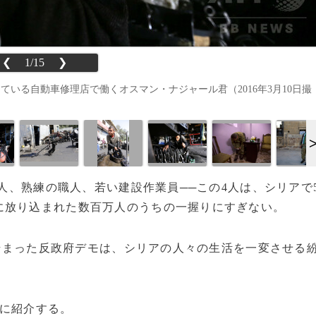
❮
1/15
❯
いる自動車修理店で働くオスマン・ナジャール君（2016年3月10日撮
商人、熟練の職人、若い建設作業員──この4人は、シリアで
に放り込まれた数百万人のうちの一握りにすぎない。
に始まった反政府デモは、シリアの人々の生活を一変させる
に紹介する。