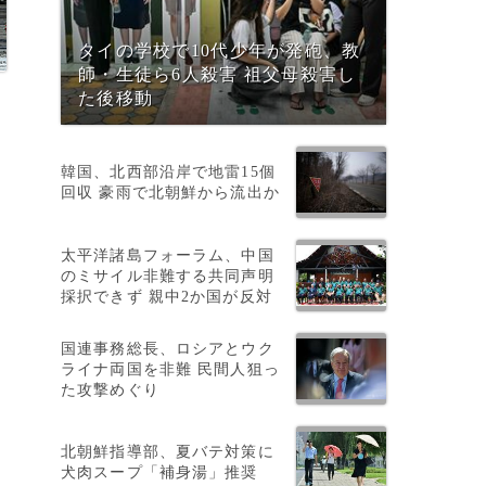
タイの学校で10代少年が発砲、教
師・生徒ら6人殺害 祖父母殺害し
た後移動
韓国、北西部沿岸で地雷15個
回収 豪雨で北朝鮮から流出か
か
太平洋諸島フォーラム、中国
のミサイル非難する共同声明
採択できず 親中2か国が反対
国連事務総長、ロシアとウク
ライナ両国を非難 民間人狙っ
た攻撃めぐり
ト
北朝鮮指導部、夏バテ対策に
犬肉スープ「補身湯」推奨