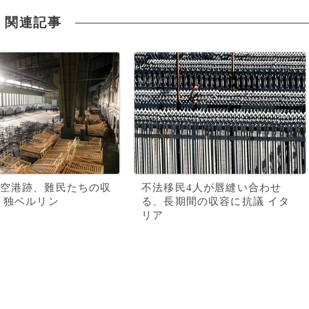
関連記事
空港跡、難民たちの収
不法移民4人が唇縫い合わせ
 独ベルリン
る、長期間の収容に抗議 イタ
リア