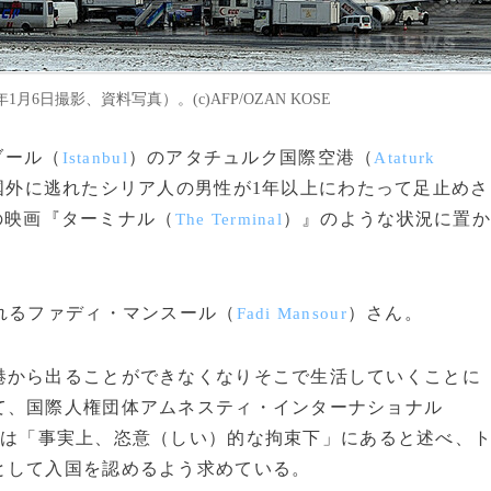
6日撮影、資料写真）。(c)AFP/OZAN KOSE
ブール（
）のアタチュルク国際空港（
Istanbul
Ataturk
国外に逃れたシリア人の男性が1年以上にわたって足止めさ
の映画『ターミナル（
）』のような状況に置
The Terminal
れるファディ・マンスール（
）さん。
Fadi Mansour
から出ることができなくなりそこで生活していくことに
て、国際人権団体アムネスティ・インターナショナル
は「事実上、恣意（しい）的な拘束下」にあると述べ、
として入国を認めるよう求めている。