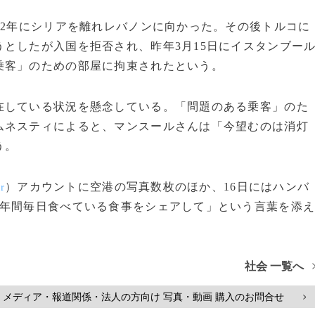
12年にシリアを離れレバノンに向かった。その後トルコに
としたが入国を拒否され、昨年3月15日にイスタンブー
乗客」のための部屋に拘束されたという。
している状況を懸念している。「問題のある乗客」のた
ムネスティによると、マンスールさんは「今望むのは消灯
う。
）アカウントに空港の写真数枚のほか、16日にはハンバ
r
1年間毎日食べている食事をシェアして」という言葉を添
社会 一覧へ
メディア・報道関係・法人の方向け 写真・動画 購入のお問合せ
>