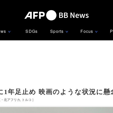
ews
SDGs
Sports
Focus
P
∨
∨
∨
に1年足止め 映画のような状況に懸
東・北アフリカ
トルコ
]