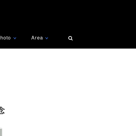
hoto
Area
∨
∨
念