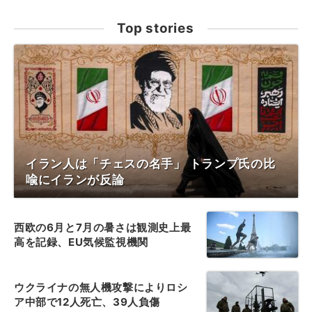
Top stories
イラン人は「チェスの名手」 トランプ氏の比
喩にイランが反論
西欧の6月と7月の暑さは観測史上最
高を記録、EU気候監視機関
ウクライナの無人機攻撃によりロシ
ア中部で12人死亡、39人負傷