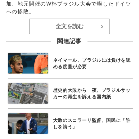
加、地元開催のW杯ブラジル大会で喫したドイツ
への惨敗。
全文を読む
>
関連記事
ネイマール、ブラジルには負けを認
める度量が必要
歴史的大敗から一夜、ブラジルサッ
カーの再生を訴える国内紙
大敗のスコラーリ監督、国民に「許
しを請う」