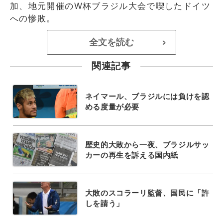
加、地元開催のW杯ブラジル大会で喫したドイツ
への惨敗。
全文を読む
>
関連記事
ネイマール、ブラジルには負けを認
める度量が必要
歴史的大敗から一夜、ブラジルサッ
カーの再生を訴える国内紙
大敗のスコラーリ監督、国民に「許
しを請う」