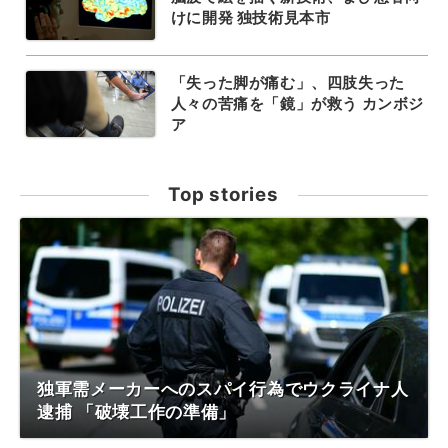
けに開発 独技術見本市
「失った脚が痛む」、四肢失った
人々の苦痛を「鏡」が救う カンボジ
ア
Top stories
独軍需メーカーへのスパイ行為でウクライナ人
逮捕 「破壊工作の準備」