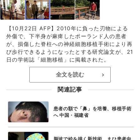
【10月22日 AFP】2010年に負った刃物による
外傷で、下半身が麻痺したポーランド人の患者
が、損傷した脊柱への神経細胞移植手術により再
び歩行できるようになったとする研究論文が、21
日の学術誌「細胞移植」に掲載された。
全文を読む
>
関連記事
患者の額で「鼻」を培養、移植手術
へ 中国・福建省
脳波で絵を描く新技術、まひ患者向