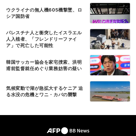
ウクライナの無人機605機撃墜、ロ
シア国防省
パレスチナ人と衝突したイスラエル
人入植者、「フレンドリーファイ
ア」で死亡した可能性
韓国サッカー協会を家宅捜索、洪明
甫前監督就任めぐり業務妨害の疑い
気候変動で湖が急拡大するケニア 迫
る水没の危機とワニ・カバの襲撃