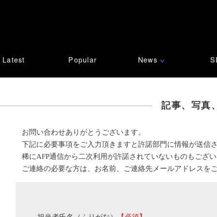
Latest
Popular
News
S
∨
記事、写真
お問い合わせありがとうございます。
下記に必要事項をご入力頂きますと許諾部門に情報が送信
稀にAFP通信から二次利用が許諾されていないものもござ
ご連絡の必要な方は、お名前、ご連絡先メールアドレスを