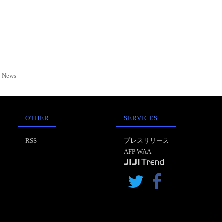
News
OTHER
SERVICES
RSS
プレスリリース
AFP WAA