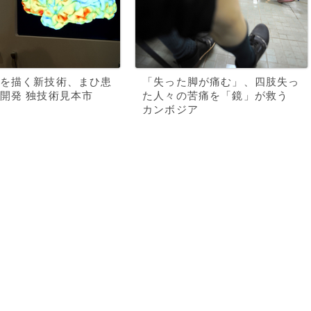
を描く新技術、まひ患
「失った脚が痛む」、四肢失っ
開発 独技術見本市
た人々の苦痛を「鏡」が救う
カンボジア