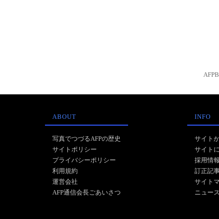
AFP
ABOUT
INFO
写真でつづるAFPの歴史
サイト
サイトポリシー
サイト
プライバシーポリシー
採用情
利用規約
訂正記
運営会社
サイト
AFP通信会長ごあいさつ
ニュー