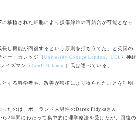
に移植された細胞により損傷線維の再結合が可能となっ
成長し機能が回復するという原則を打ち立てた」と英国の
ティー・カレッジ（
、
）神
University College London
UCL
・レイズマン（
）氏は述べている。
Geoff Raisman
とする科学者や、改善が移植により得られたことを証明
は、ポーランド人男性のDarek Fidykaさん
ってから2年間にわたって集中的に理学療法を受けたが、回復