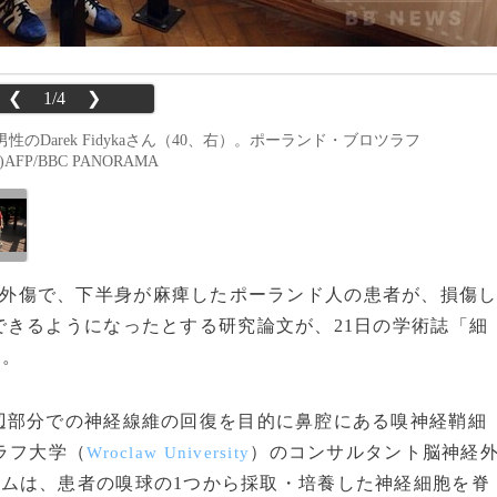
❮
1/4
❯
arek Fidykaさん（40、右）。ポーランド・ブロツラフ
P/BBC PANORAMA
による外傷で、下半身が麻痺したポーランド人の患者が、損傷
きるようになったとする研究論文が、21日の学術誌「細
た。
部分での神経線維の回復を目的に鼻腔にある嗅神経鞘細
ラフ大学（
）のコンサルタント脳神経
Wroclaw University
ムは、患者の嗅球の1つから採取・培養した神経細胞を脊