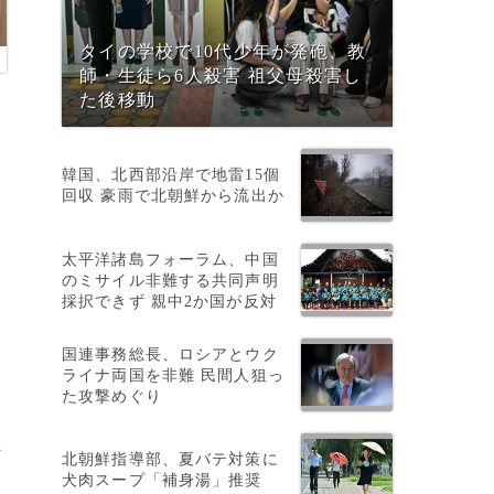
タイの学校で10代少年が発砲、教
師・生徒ら6人殺害 祖父母殺害し
た後移動
韓国、北西部沿岸で地雷15個
回収 豪雨で北朝鮮から流出か
太平洋諸島フォーラム、中国
のミサイル非難する共同声明
し
採択できず 親中2か国が反対
国連事務総長、ロシアとウク
ライナ両国を非難 民間人狙っ
た攻撃めぐり
外
北朝鮮指導部、夏バテ対策に
犬肉スープ「補身湯」推奨