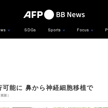
ews
SDGs
Sports
Focus
P
∨
∨
∨
行可能に 鼻から神経細胞移植で
英国
]