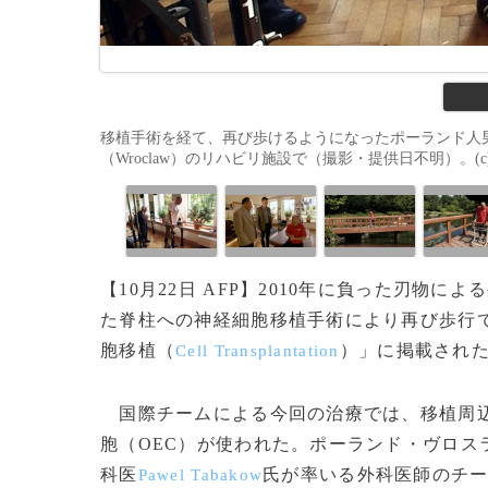
移植手術を経て、再び歩けるようになったポーランド人男性のD
（Wroclaw）のリハビリ施設で（撮影・提供日不明）。(c)AF
【10月22日 AFP】2010年に負った刃物
た脊柱への神経細胞移植手術により再び歩行で
胞移植（
）」に掲載され
Cell Transplantation
国際チームによる今回の治療では、移植周辺
胞（OEC）が使われた。ポーランド・ヴロス
科医
氏が率いる外科医師のチー
Pawel Tabakow