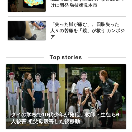
けに開発 独技術見本市
「失った脚が痛む」、四肢失った
人々の苦痛を「鏡」が救う カンボジ
ア
Top stories
タイの学校で10代少年が発砲、教師・生徒ら6
人殺害 祖父母殺害した後移動