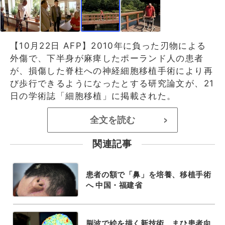
【10月22日 AFP】2010年に負った刃物による
外傷で、下半身が麻痺したポーランド人の患者
が、損傷した脊柱への神経細胞移植手術により再
び歩行できるようになったとする研究論文が、21
日の学術誌「細胞移植」に掲載された。
全文を読む
>
関連記事
患者の額で「鼻」を培養、移植手術
へ 中国・福建省
脳波で絵を描く新技術、まひ患者向