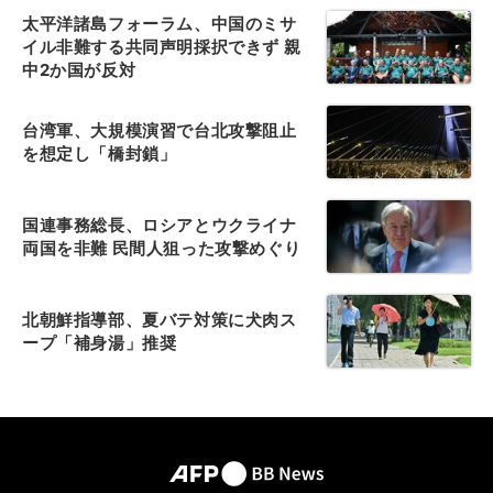
太平洋諸島フォーラム、中国のミサ
イル非難する共同声明採択できず 親
中2か国が反対
台湾軍、大規模演習で台北攻撃阻止
を想定し「橋封鎖」
国連事務総長、ロシアとウクライナ
両国を非難 民間人狙った攻撃めぐり
北朝鮮指導部、夏バテ対策に犬肉ス
ープ「補身湯」推奨