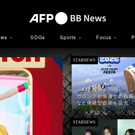
ews
SDGs
Sports
Focus
P
∨
∨
∨
「KCON LA 2026」、
ガロングや俳優との観賞
など体験型企画を拡充