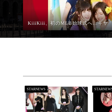
KiiiKiii、初のMLB始球式へ…キ