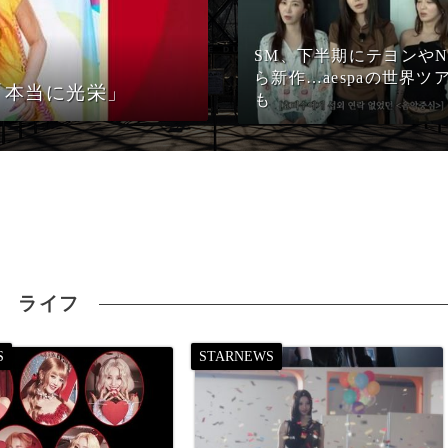
SM、下半期にテヨンやN
ら新作…aespaの世界ツ
ヤ「本当に光栄」
も
ライフ