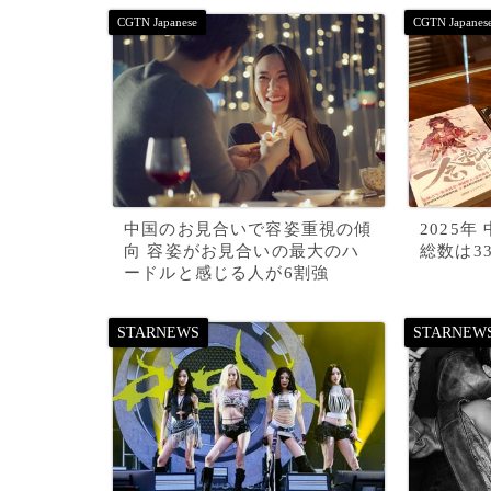
中国のお見合いで容姿重視の傾
2025
向 容姿がお見合いの最大のハ
総数は3
ードルと感じる人が6割強