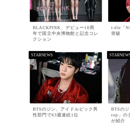
BLACKPINK、デビュー10周
i-dle
年で国立中央博物館と記念コレ
突破
クション
BTSのジン、アイドルピック男
BTSの
性部門で63週連続1位
rop」
が紹介