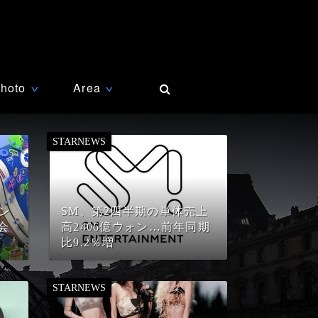
hoto
Area
∨
∨
シン
SM、第2四半期の単体売上
会
高2406億ウォン…前年同期
比9.2％増