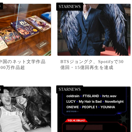
年 中国のネット文学作品
BTSジョングク、Spotifyで30
300万作品超
億回・15億回再生を達成