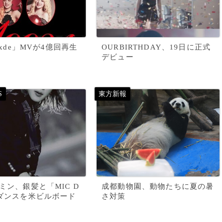
「Nxde」MVが4億回再生
OURBIRTHDAY、19日に正式
デビュー
ジミン、銀髪と「MIC D
成都動物園、動物たちに夏の暑
のダンスを米ビルボード
さ対策