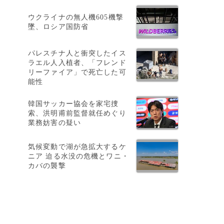
ウクライナの無人機605機撃
墜、ロシア国防省
パレスチナ人と衝突したイス
ラエル人入植者、「フレンド
リーファイア」で死亡した可
能性
韓国サッカー協会を家宅捜
索、洪明甫前監督就任めぐり
業務妨害の疑い
気候変動で湖が急拡大するケ
ニア 迫る水没の危機とワニ・
カバの襲撃