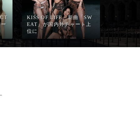
CT
KISS OF LIFE、新曲「SW
アー
EAT」が国内外チャート上
位に