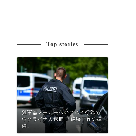
Top stories
独軍需メーカーへのスパイ行為で
ウクライナ人逮捕 「破壊工作の準
備」