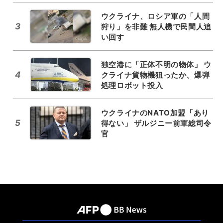
ウクライナ、ロシア軍の「人間
3
狩り」を非難 無人機で民間人追
い回す
独空港に「正体不明の物体」 ウ
4
クライナ貨物機狙ったか、爆弾
処理ロボット投入
ウクライナのNATO加盟「あり
5
得ない」 ザルジニー前軍総司令
官