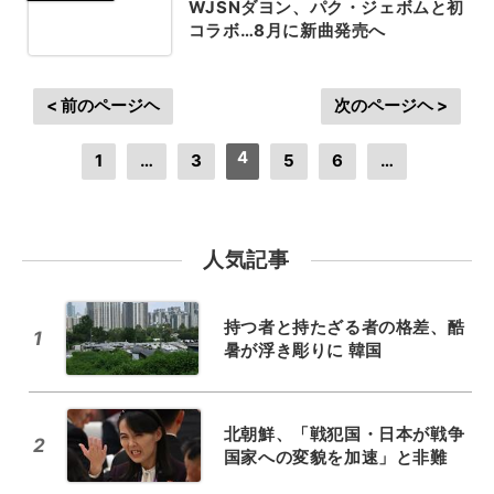
WJSNダヨン、パク・ジェボムと初
コラボ…8月に新曲発売へ
< 前のページヘ
次のページヘ >
4
1
…
3
5
6
…
人気記事
持つ者と持たざる者の格差、酷
1
暑が浮き彫りに 韓国
北朝鮮、「戦犯国・日本が戦争
2
国家への変貌を加速」と非難