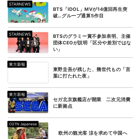
BTS「IDOL」MVが14億回再生突
破…グループ通算5作目
BTSのグラミー賞不参加表明、主催
団体CEOが説明「区分や差別ではな
い」
東野圭吾が残した、幾世代もの「言
葉に打たれた夜」
セガ北京旗艦店が開業 二次元消費
に新拠点
欧州の観光客 涼を求めて中国へ