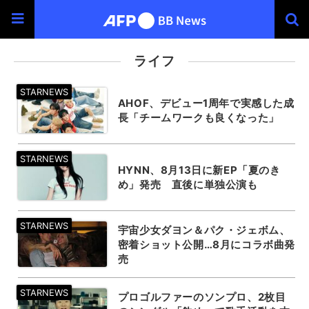
ライフ
AHOF、デビュー1周年で実感した成
長「チームワークも良くなった」
HYNN、8月13日に新EP「夏のき
め」発売 直後に単独公演も
宇宙少女ダヨン＆パク・ジェボム、
密着ショット公開…8月にコラボ曲発
売
プロゴルファーのソンプロ、2枚目