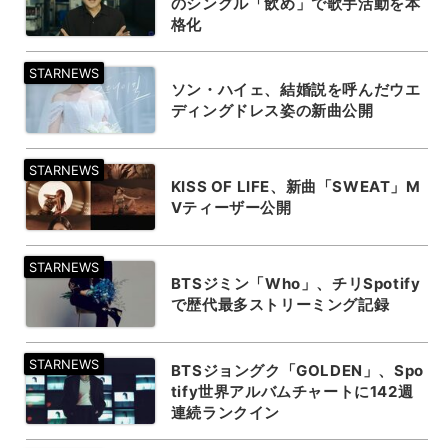
のシングル「飲め」で歌手活動を本
格化
ソン・ハイェ、結婚説を呼んだウエ
ディングドレス姿の新曲公開
KISS OF LIFE、新曲「SWEAT」M
Vティーザー公開
BTSジミン「Who」、チリSpotify
で歴代最多ストリーミング記録
BTSジョングク「GOLDEN」、Spo
tify世界アルバムチャートに142週
連続ランクイン