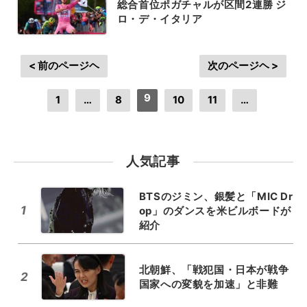
総合首位ポガチャルが区間2連勝 ジ
ロ・デ・イタリア
< 前のページヘ
次のページヘ >
9
1
…
8
10
11
…
人気記事
BTSのジミン、銀髪と「MIC Dr
1
op」のダンスを米ビルボードが
紹介
北朝鮮、「戦犯国・日本が戦争
2
国家への変貌を加速」と非難