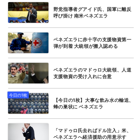
野党指導者グアイド氏、国軍に離反
呼び掛け 南米ベネズエラ
ベネズエラに赤十字の支援物資第一
弾が到着 大統領が搬入認める
ベネズエラのマドゥロ大統領、人道
支援物資の受け入れに合意
【今日の1枚】大事な飲み水の輸送、
蜂の巣状に ベネズエラ
「マドゥロ氏去ればドル注入」米、
ベネズエラへ経済援助の用意示す