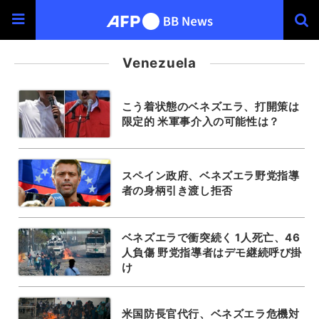
Venezuela
こう着状態のベネズエラ、打開策は
限定的 米軍事介入の可能性は？
スペイン政府、ベネズエラ野党指導
者の身柄引き渡し拒否
ベネズエラで衝突続く 1人死亡、46
人負傷 野党指導者はデモ継続呼び掛
け
米国防長官代行、ベネズエラ危機対