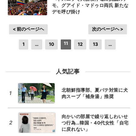
モ、グアイド・マドゥロ両氏 新たな
デモ呼び掛け
< 前のページヘ
次のページヘ >
11
1
…
10
12
13
…
人気記事
北朝鮮指導部、夏バテ対策に犬
1
肉スープ「補身湯」推奨
向かいの部屋で繰り返しわいせ
2
つ行為…韓国・40代女性「自宅
に戻れない」