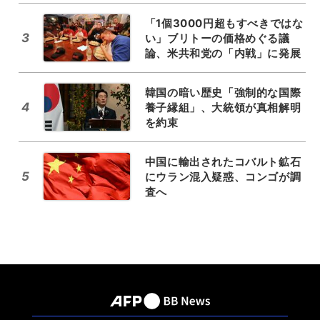
「1個3000円超もすべきではな
3
い」ブリトーの価格めぐる議
論、米共和党の「内戦」に発展
韓国の暗い歴史「強制的な国際
4
養子縁組」、大統領が真相解明
を約束
中国に輸出されたコバルト鉱石
5
にウラン混入疑惑、コンゴが調
査へ