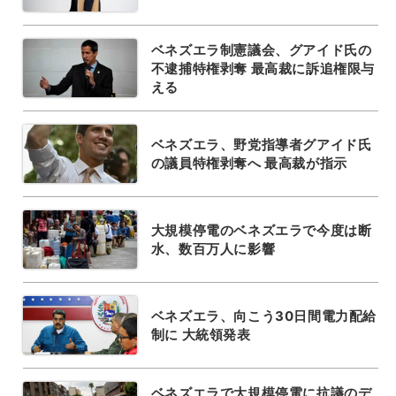
ベネズエラ制憲議会、グアイド氏の
不逮捕特権剥奪 最高裁に訴追権限与
える
ベネズエラ、野党指導者グアイド氏
の議員特権剥奪へ 最高裁が指示
大規模停電のベネズエラで今度は断
水、数百万人に影響
ベネズエラ、向こう30日間電力配給
制に 大統領発表
ベネズエラで大規模停電に抗議のデ